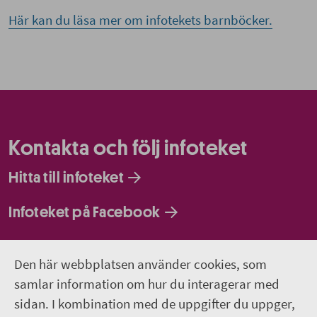
Här kan du läsa mer om infotekets barnböcker.
Kontakta och följ infoteket
Hitta till infoteket
Infoteket på Facebook
Infoteket på Instagram
Den här webbplatsen använder cookies, som
Infoteket Play - vår egen filmkanal
samlar information om hur du interagerar med
sidan. I kombination med de uppgifter du uppger,
018-611 66 77