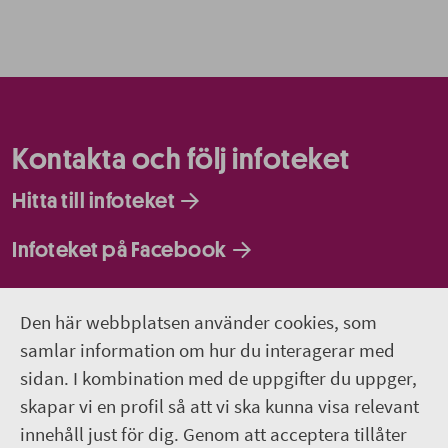
Kontakta och följ infoteket
Hitta till infoteket
Infoteket på Facebook
Infoteket på Instagram
Den här webbplatsen använder cookies, som
Infoteket Play - vår egen filmkanal
samlar information om hur du interagerar med
sidan. I kombination med de uppgifter du uppger,
018-611 66 77
skapar vi en profil så att vi ska kunna visa relevant
innehåll just för dig. Genom att acceptera tillåter
infoteket@regionuppsala.se