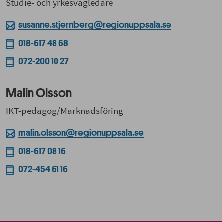
Studie- och yrkesvägledare
susanne.stjernberg@regionuppsala.se
018-617 48 68
072-200 10 27
Malin Olsson
IKT-pedagog/Marknadsföring
malin.olsson@regionuppsala.se
018-617 08 16
072-454 61 16