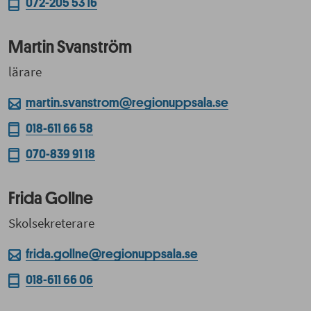
072-205 53 16
Martin Svanström
lärare
martin.svanstrom@regionuppsala.se
018-611 66 58
070-839 91 18
Frida Gollne
Skolsekreterare
frida.gollne@regionuppsala.se
018-611 66 06