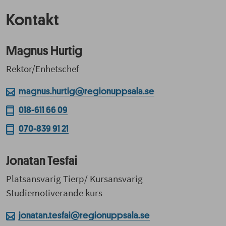
Kontakt
Magnus Hurtig
Rektor/Enhetschef
magnus.hurtig@regionuppsala.se
018-611 66 09
070-839 91 21
Jonatan Tesfai
Platsansvarig Tierp/ Kursansvarig
Studiemotiverande kurs
jonatan.tesfai@regionuppsala.se