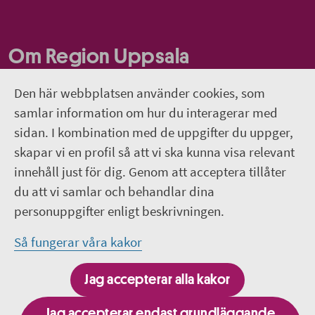
Om Region Uppsala
folkhögskola
Den här webbplatsen använder cookies, som
Om webbplatsen
samlar information om hur du interagerar med
sidan. I kombination med de uppgifter du uppger,
018-611 66 50
skapar vi en profil så att vi ska kunna visa relevant
innehåll just för dig. Genom att acceptera tillåter
rufhsk@regionuppsala.se
du att vi samlar och behandlar dina
personuppgifter enligt beskrivningen.
Följ oss i sociala medier
Så fungerar våra kakor
Instagram
Jag accepterar alla kakor
Facebook
Jag accepterar endast grundläggande