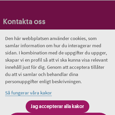
Kontakta oss
Om webbplatsen
Den här webbplatsen använder cookies, som
Hitta till Wiks slott
samlar information om hur du interagerar med
sidan. I kombination med de uppgifter du uppger,
018-611 66 60
skapar vi en profil så att vi ska kunna visa relevant
innehåll just för dig. Genom att acceptera tillåter
wiks.slott@regionuppsala.se
du att vi samlar och behandlar dina
personuppgifter enligt beskrivningen.
Följ oss på sociala medier
Så fungerar våra kakor
Följ oss på Facebook
Jag accepterar alla kakor
Följ oss på Instagram