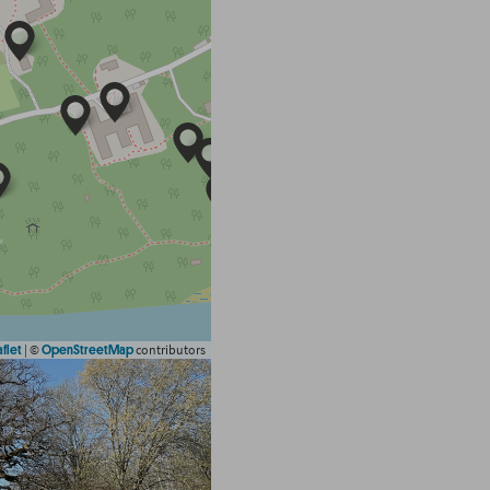
|
©
contributors
flet
OpenStreetMap