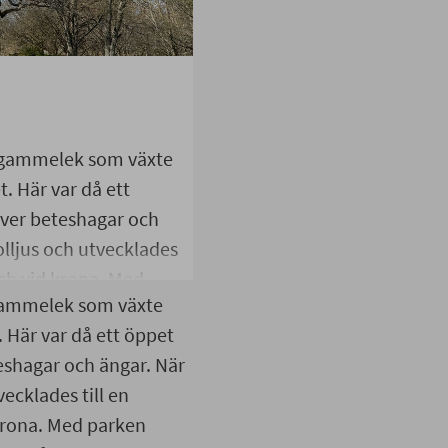
ad gammelek som växte
. Här var då ett
över beteshagar och
lljus och utvecklades
och vid krona. Med
d gammelek som växte
ch högt, och många av
 Här var då ett öppet
lljus. Men den här
eshagar och ängar. När
 en öppen äng.
ecklades till en
krona. Med parken