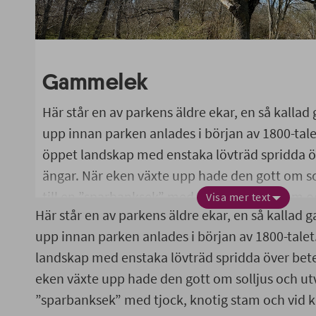
Gammelek
Här står en av parkens äldre ekar, en så kall
upp innan parken anlades i början av 1800-talet
öppet landskap med enstaka lövträd spridda 
ängar. När eken växte upp hade den gott om so
till en ”sparbanksek” med tjock, knotig stam 
Visa mer text
Här står en av parkens äldre ekar, en så kalla
parken planterades nya träd som växte tätt o
upp innan parken anlades i början av 1800-talet.
de gamla sparbanksekarna dog av bristen på so
landskap med enstaka lövträd spridda över bet
eken klarade sig bättre eftersom den står mot
eken växte upp hade den gott om solljus och utv
”sparbanksek” med tjock, knotig stam och vid 