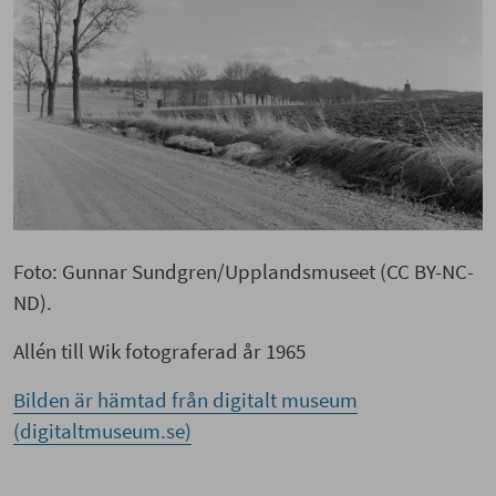
Foto: Gunnar Sundgren/Upplandsmuseet (CC BY-
NC-ND).
Allén till Wik fotograferad år 1965
Foto: Gunnar Sundgren/Upplandsmuseet (CC BY-NC-
Bilden är hämtad från digitalt museum
ND).
(digitaltmuseum.se)
Allén till Wik fotograferad år 1965
Bilden är hämtad från digitalt museum
(digitaltmuseum.se)