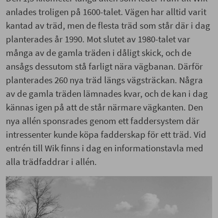
och de ansågs dessutom stå farligt nära
anlades troligen på 1600-talet.
Vägen har
alltid varit
vägbanan. Därför planterades 260 nya träd längs
kantad av träd
,
men de flesta träd som står
där
i dag
vägsträckan. Några
av de gamla träden
lämnades
planterades
år 1990. Mot slutet av 1980-talet var
kvar, och de kan
i dag
kännas igen på att de står
många av de gamla träden i dåligt skick, och de
närmare vägkanten.
Den nya allén sponsrades
ansågs dessutom stå farligt nära vägbanan. Därför
genom ett faddersystem där intressenter kunde
planterades 260 nya träd längs vägsträckan. Några
köpa fadderskap för ett träd. Vid entrén till Wik
av de gamla träden
lämnades
kvar, och de kan
i dag
finns i dag en informationstavla med alla
kännas igen på att de står närmare vägkanten.
Den
trädfaddrar i allén.
nya allén sponsrades genom ett faddersystem där
intressenter kunde köpa fadderskap för ett träd. Vid
entrén till Wik finns i dag en informationstavla med
alla trädfaddrar i allén.