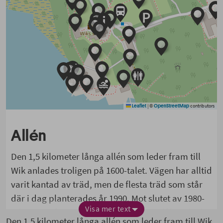
|
©
contributors
Leaflet
OpenStreetMap
Allén
Den 1,5 kilometer långa
allén
som leder fram till
Wik anlades troligen på 1600-talet.
Vägen har
alltid
varit kantad av träd
,
men de flesta träd som står
där
i dag
planterades
år 1990. Mot slutet av 1980-
Visa mer text
talet var många av de gamla träden i dåligt skick,
Den 1,5 kilometer långa
allén
som leder fram till Wik