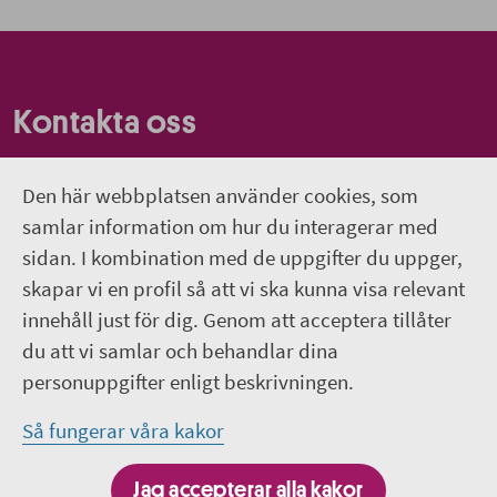
Kontakta oss
Om webbplatsen
Den här webbplatsen använder cookies, som
Hitta till Wiks slott
samlar information om hur du interagerar med
sidan. I kombination med de uppgifter du uppger,
018-611 66 60
skapar vi en profil så att vi ska kunna visa relevant
innehåll just för dig. Genom att acceptera tillåter
wiks.slott@regionuppsala.se
du att vi samlar och behandlar dina
personuppgifter enligt beskrivningen.
Följ oss på sociala medier
Så fungerar våra kakor
Följ oss på Facebook
Jag accepterar alla kakor