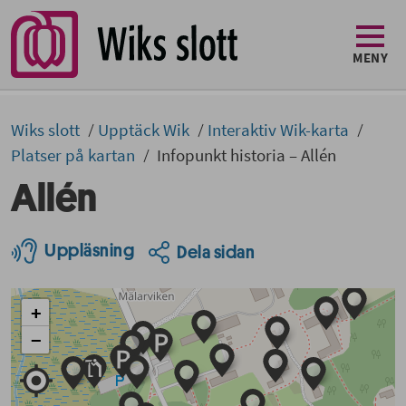
MENY
Wiks slott
Upptäck Wik
Interaktiv Wik-karta
Platser på kartan
Infopunkt historia – Allén
Allén
Uppläsning
Dela sidan
+
−