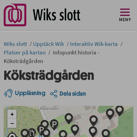
MENY
Wiks slott
Upptäck Wik
Interaktiv Wik-karta
Platser på kartan
Infopunkt historia -
Köksträdgården
Köksträdgården
Uppläsning
Dela sidan
+
−