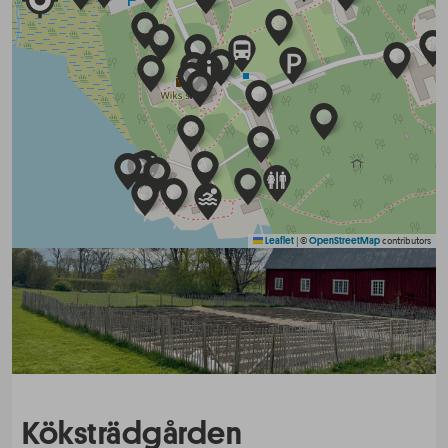
|
©
contributors
Leaflet
OpenStreetMap
Köksträdgården