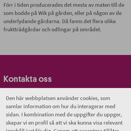
Förr i tiden producerades det mesta av maten till de
som bodde på Wik på gården, eller på någon av de
underlydande gårdarna. Då fanns det flera olika
fruktträdgårdar och odlingar på området.
Kontakta oss
Om webbplatsen
Den här webbplatsen använder cookies, som
Hitta till Wiks slott
samlar information om hur du interagerar med
sidan. I kombination med de uppgifter du uppger,
018-611 66 60
skapar vi en profil så att vi ska kunna visa relevant
innehåll just för dig. Genom att acceptera tillåter