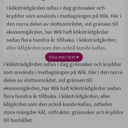
I köksträdgården odlas i dag grönsaker och
kryddor som används i matlagningen på Wik. Här i
den norra delen av slottsområdet, vid gränsen till
ekonomigården, har Wik haft köksträdgårdar
sedan flera hundra år tillbaka. I köksträdgården,
eller kålgården som den också kunde kallas,
odlades stora mängder kål, rotfrukter, grönsaker
Visa mer text
och kryddor till hushållet.
I köksträdgården odlas i dag grönsaker och kryddor
som används i matlagningen på Wik. Här i den norra
Förr i tiden producerades det mesta av maten till
delen av slottsområdet, vid gränsen till
de som bodde på Wik på gården, eller på någon av
ekonomigården, har Wik haft köksträdgårdar sedan
de underlydande gårdarna. Då fanns det flera
flera hundra år tillbaka. I köksträdgården, eller
olika fruktträdgårdar och odlingar på området.
kålgården som den också kunde kallas, odlades
stora mängder kål, rotfrukter, grönsaker och kryddor
till hushållet.