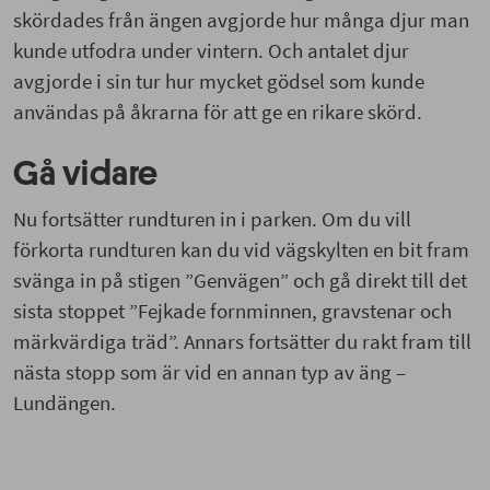
skördades
från ängen
avgjorde hur många djur man
Nu fortsätter rundturen in i parken
.
Om du vill
kunde
utfodra under vintern. Och antalet djur
förkorta rundturen kan du
vid vägskyl
ten en bit
avgjorde
i sin tur
hur mycket gödsel som kunde
fram svänga in på stigen
”
Genvägen
”
och gå direkt
användas på åkrarna
för att ge en rikare skörd.
till
det sista
stoppet
”
Fejkade fornminnen,
gravstenar och märkvärdiga träd”
. Annars
Gå vidare
fortsätter du rakt fram till nästa stopp
som är vid
en annan typ av äng – Lundängen.
Nu fortsätter rundturen in i parken
.
Om du vill
förkorta rundturen kan du
vid vägskyl
ten en bit fram
svänga in på stigen
”
Genvägen
”
och gå direkt till
det
sista
stoppet
”
Fejkade fornminnen, gravstenar och
märkvärdiga träd”
. Annars fortsätter du rakt fram till
nästa stopp
som är vid en annan typ av äng –
Lundängen.