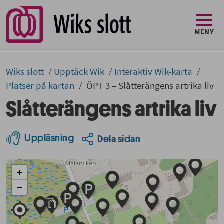
MENY
Wiks slott
Upptäck Wik
Interaktiv Wik-karta
Platser på kartan
ÖPT 3 – Slåtterängens artrika liv
Slåtterängens artrika liv
Uppläsning
Dela sidan
+
−