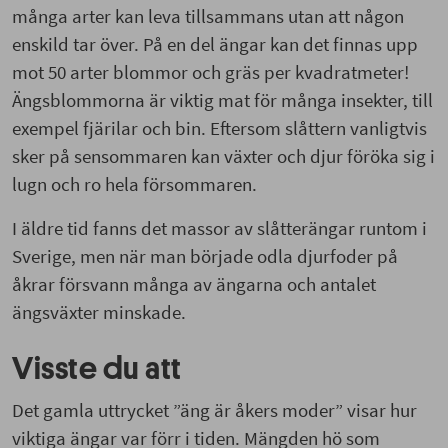
försommaren.
många arter kan leva tillsammans utan att någon
enskild tar över. På en del ängar kan det finnas upp
I äldre tid fanns det massor av slåtterängar
mot 50 arter blommor och gräs per kvadratmeter!
runtom i Sverige, men när man började odla
Ängsblommorna är viktig mat för många insekter, till
djurfoder på åkrar försvann många av ängarna
exempel fjärilar och bin. Eftersom slåttern vanligtvis
och antalet ängsväxter minskade.
sker på sensommaren kan växter och djur föröka sig i
lugn och ro hela försommaren.
Visste du att
I äldre tid fanns det massor av slåtterängar runtom i
Det gamla uttrycket
”äng är åkers moder”
visar
Sverige, men när man började odla djurfoder på
hur viktiga ängar var förr i tiden.
Mängden hö som
åkrar försvann många av ängarna och antalet
skördades
från ängen
avgjorde hur många djur
ängsväxter minskade.
man kunde
utfodra under vintern. Och antalet djur
avgjorde
i sin tur
hur mycket gödsel som kunde
Visste du att
användas på åkrarna
för att ge en rikare skörd.
Det gamla uttrycket
”äng är åkers moder”
visar hur
Gå vidare
viktiga ängar var förr i tiden.
Mängden hö som