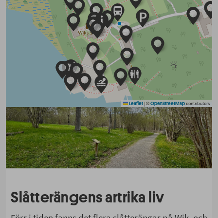
|
©
contributors
Leaflet
OpenStreetMap
Slåtterängens artrika liv
Förr i tiden fanns det flera slåtterängar på Wik, och