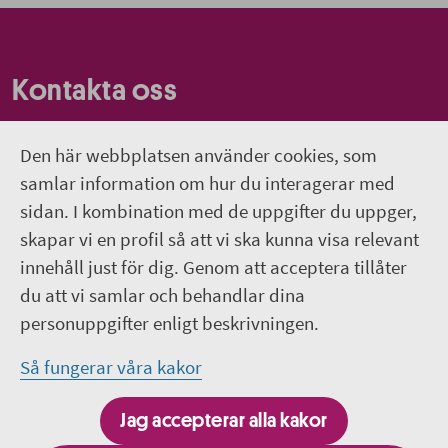
Kontakta oss
Om webbplatsen
Den här webbplatsen använder cookies, som
Hitta till Wiks slott
samlar information om hur du interagerar med
sidan. I kombination med de uppgifter du uppger,
018-611 66 60
skapar vi en profil så att vi ska kunna visa relevant
innehåll just för dig. Genom att acceptera tillåter
wiks.slott@regionuppsala.se
du att vi samlar och behandlar dina
personuppgifter enligt beskrivningen.
Följ oss på sociala medier
Så fungerar våra kakor
Följ oss på Facebook
Jag accepterar alla kakor
Följ oss på Instagram