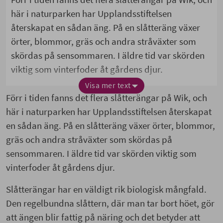
här i naturparken har Upplandsstiftelsen
återskapat en sådan äng. På en slåtteräng växer
örter, blommor, gräs och andra stråväxter som
skördas på sensommaren. I äldre tid var skörden
viktig som vinterfoder åt gårdens djur.
Visa mer text
Slåtterängar har en väldigt rik biologisk mångfald.
Förr i tiden fanns det flera slåtterängar på Wik, och
Den regelbundna slåttern, där man tar bort höet,
här i naturparken har Upplandsstiftelsen återskapat
gör att ängen blir fattig på näring och det betyder
en sådan äng. På en slåtteräng växer örter, blommor,
att många arter kan leva tillsammans utan att
gräs och andra stråväxter som skördas på
någon enskild tar över. På en del ängar kan det
sensommaren. I äldre tid var skörden viktig som
finnas upp mot 50 arter blommor och gräs per
vinterfoder åt gårdens djur.
kvadratmeter! Ängsblommorna är viktig mat för
många insekter, till exempel fjärilar och bin.
Slåtterängar har en väldigt rik biologisk mångfald.
Eftersom slåttern vanligtvis sker på sensommaren
Den regelbundna slåttern, där man tar bort höet, gör
kan växter och djur föröka sig i lugn och ro hela
att ängen blir fattig på näring och det betyder att