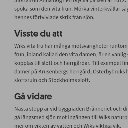
Visste du att
spöka
som
den vita
frun.
M
örka
vinterkvällar sä
Wiks vita fru har många motsvarigheter runtom
hennes
förtvivlade
skrik
från
sjön
.
frun, ibland kallad den vita damen, är en vanl
ofta kopplas till slott och herrgårdar. Till exemp
Visste du att
eller damer på
Krusenbergs
herrgård, Österby
Wiks vita fru har många motsvarigheter runtom i
slottsruin och Stockholms slott.
frun, ibland kallad den vita damen, är en vanlig
Gå vidare
kopplas till slott och herrgårdar. Till exempel fin
damer på
Krusenbergs
herrgård, Österbybruks 
Nästa stopp är vid
byggnaden
Bränneriet
och d
slottsruin och Stockholms slott.
gå längsmed sjön mot
ingången till Wiks natur
dig mer om
vikten av vatten och Wiks viktiga vi
Gå vidare
Nästa stopp är vid
byggnaden
Bränneriet
och di
gå längsmed sjön mot
ingången till Wiks naturp
mer om
vikten av vatten och Wiks viktiga vik.