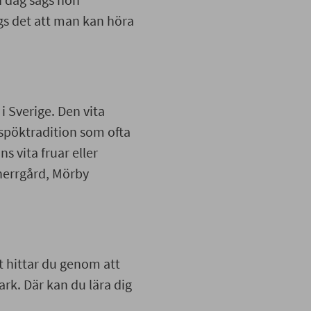
gs det
att
man
kan
höra
 i Sverige. Den vita
ig spöktradition som
el finns vita fruar
bruks herrgård,
Mörby
 Sverige. Den vita
 spöktradition som ofta
ns vita fruar eller
herrgård,
Mörby
it hittar du genom att
park. Där kan du lära
k.
t hittar du genom att
ark. Där kan du lära dig