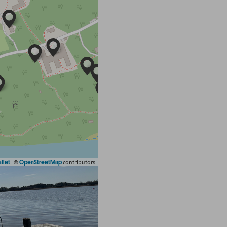
|
©
contributors
flet
OpenStreetMap