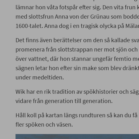
Det finns även berättelser om den så kallade 
lämnar hon våta fotspår efter sig. Den vita fru
promenera från slottstrappan ner mot sjön och
med slottsfrun Anna von der Grünau som bodde 
över vattnet, där hon stannar ungefär femtio me
1600-talet. Anna dog i en tragisk olycka på Mälar
sägnen letar hon efter sin make som blev dränk
Det finns även berättelser om den så kallade s
under medeltiden.
promenera från slottstrappan ner mot sjön och 
Wik har en rik tradition av spökhistorier och s
över vattnet, där hon stannar ungefär femtio met
vidare från generation till generation.
sägnen letar hon efter sin make som blev dränkt
under medeltiden.
Håll koll på kartan längs rundturen så kan du
fler spöken och väsen.
Wik har en rik tradition av spökhistorier och sä
vidare från generation till generation.
Håll koll på kartan längs rundturen så kan du 
fler spöken och väsen.