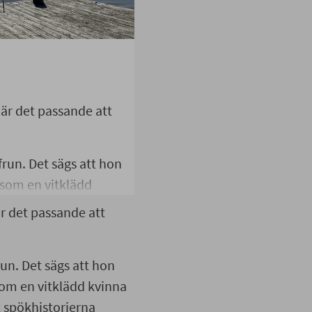
 är det passande att
frun. Det sägs att hon
n som en vitklädd
a. Enligt
r det passande att
ig. Den vita frun
n der Grünau som
un. Det sägs att hon
 en tragisk olycka på
 som en vitklädd kvinna
 spökhistorierna