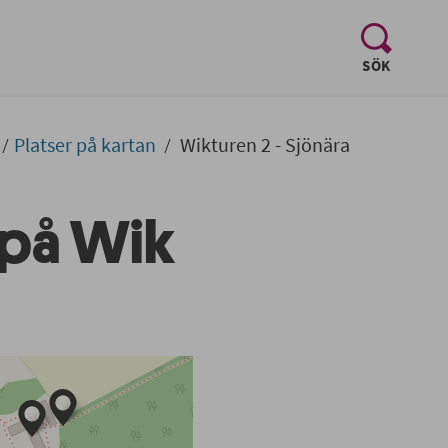
, visa sö
SÖK
Platser på kartan
Wikturen 2 - Sjönära
 på Wik