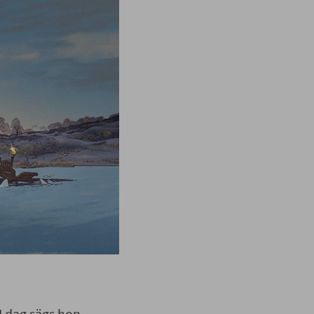
 I
dag
sägs
hon
ägs det
att
man
kan
I
dag
sägs
hon