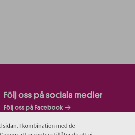
Följ oss på sociala medier
Följ oss på Facebook
Följ oss på Instagram
d sidan. I kombination med de
 Genom att acceptera tillåter du att vi