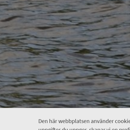
Den här webbplatsen använder cookie
uppgifter du uppger, skapar vi en profil