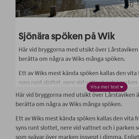
Sjönära spöken på Wik
Här vid bryggorna med utsikt över Lårstaviken
berätta om några av Wiks många spöken.
Ett av Wiks mest kända spöken kallas den vita 
syns runt slottet, nere vid vattnet och i parke
Visa mer text
kvinna som svävar över marken insvept i dimm
Här vid bryggorna med utsikt över Lårstaviken ä
spökhistorierna lämnar hon våta fotspår efter s
berätta om några av Wiks många spöken.
kopplas ofta samman med slottsfrun Anna vo
Ett av Wiks mest kända spöken kallas den vita fr
bodde på Wik i början av 1600-talet. Anna dog i
syns runt slottet, nere vid vattnet och i parken
Mälarens is år 1612.
som svävar över marken insvept i dimma. Enligt