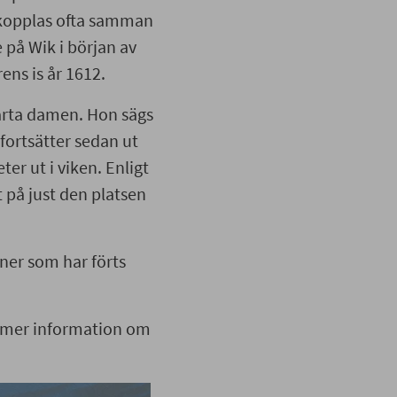
svarta damen. Hon sägs
n kopplas ofta samman
 fortsätter sedan ut
på Wik i början av
ter ut i viken. Enligt
ens is år 1612.
t på just den platsen
varta damen. Hon sägs
fortsätter sedan ut
ägner som har förts
er ut i viken. Enligt
 på just den platsen
 få mer information om
gner som har förts
få mer information om