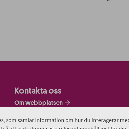
Kontakta oss
Om webbplatsen
Hitta till Wiks slott
s, som samlar information om hur du interagerar me
 så att vi ska kunna visa relevant innehåll just för dig.