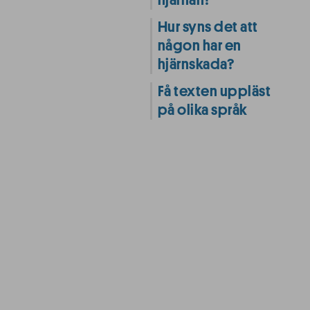
hjärnan?
Hur syns det att
någon har en
hjärnskada?
Få texten uppläst
på olika språk