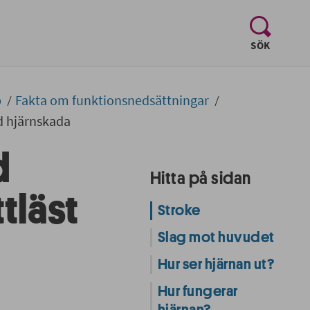
, visa sö
SÖK
p
Fakta om funktionsnedsättningar
d hjärnskada
d
Hitta på sidan
tläst
Stroke
Slag mot huvudet
Hur ser hjärnan ut?
Hur fungerar