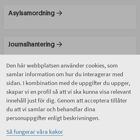
Asylsamordning
Journalhantering
Den här webbplatsen använder cookies, som
samlar information om hur du interagerar med
Lista patient
sidan. I kombination med de uppgifter du uppger,
skapar vi en profil så att vi ska kunna visa relevant
innehåll just för dig. Genom att acceptera tillåter
Patientavgifter
du att vi samlar och behandlar dina
personuppgifter enligt beskrivningen.
Så fungerar våra kakor
Remittera patient till rätt enhet