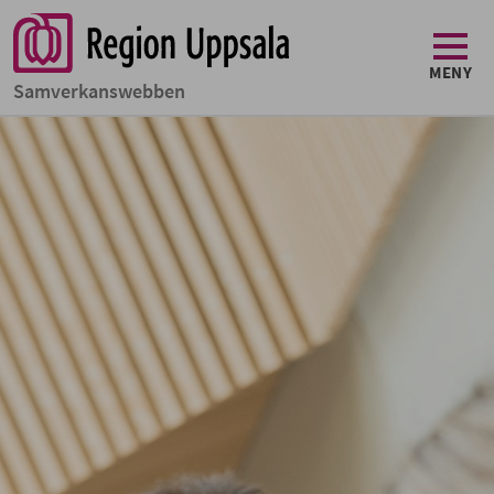
MENY
Samverkans­­webben