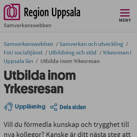
MENY
Samverkans­­webben
Samverkans­­­webben
Samverkan och utveckling
FoU socialtjänst
Utbildning och stöd
Yrkesresan i
Uppsala län
Utbilda inom Yrkesresan
Utbilda inom
Yrkesresan
Uppläsning
Dela sidan
Vill du förmedla kunskap och trygghet till
nya kollegor? Kanske är ditt nästa steg att