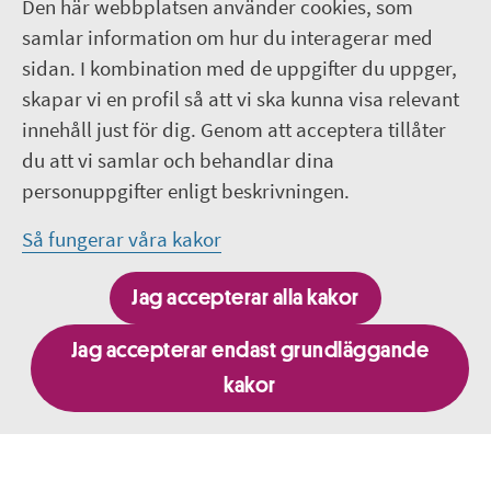
Den här webbplatsen använder cookies, som
Om webbplatsen
samlar information om hur du interagerar med
sidan. I kombination med de uppgifter du uppger,
018-611 00 00
skapar vi en profil så att vi ska kunna visa relevant
innehåll just för dig. Genom att acceptera tillåter
region.uppsala@regionuppsala.se
du att vi samlar och behandlar dina
personuppgifter enligt beskrivningen.
Genvägar
Så fungerar våra kakor
För personal i Region Uppsala
Jag accepterar alla kakor
It-system och e-tjänster
Jag accepterar endast grundläggande
kakor
Besök fler webbplatser inom Region Uppsala