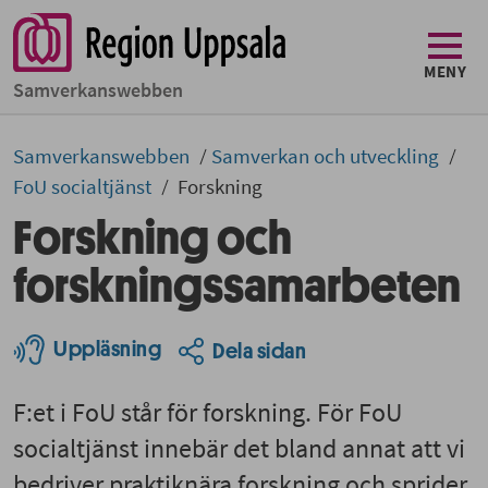
MENY
Samverkans­­webben
Samverkans­­­webben
Samverkan och utveckling
FoU socialtjänst
Forskning
Forskning och
forskningssamarbeten
Uppläsning
Dela sidan
F:et i FoU står för forskning. För FoU
socialtjänst innebär det bland annat att vi
bedriver praktiknära forskning och sprider