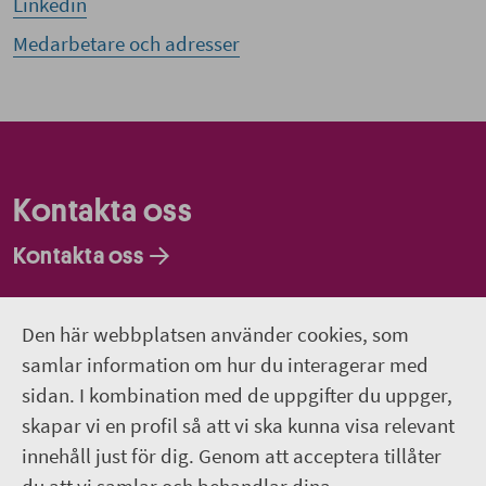
Linkedin
Medarbetare och adresser
Kontakta oss
Kontakta oss
Faktureringsadresser
Den här webbplatsen använder cookies, som
Om webbplatsen
samlar information om hur du interagerar med
sidan. I kombination med de uppgifter du uppger,
018-611 00 00
skapar vi en profil så att vi ska kunna visa relevant
innehåll just för dig. Genom att acceptera tillåter
region.uppsala@regionuppsala.se