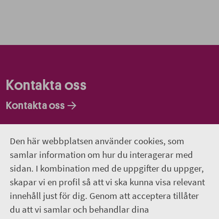
Kontakta oss
Kontakta oss
Faktureringsadresser
Den här webbplatsen använder cookies, som
Om webbplatsen
samlar information om hur du interagerar med
sidan. I kombination med de uppgifter du uppger,
018-611 00 00
skapar vi en profil så att vi ska kunna visa relevant
innehåll just för dig. Genom att acceptera tillåter
region.uppsala@regionuppsala.se
du att vi samlar och behandlar dina