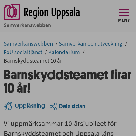
MENY
Samverkans­­webben
Samverkans­­­webben
Samverkan och utveckling
FoU socialtjänst
Kalendarium
Barnskyddsteamet 10 år
Barnskyddsteamet firar
10 år!
Uppläsning
Dela sidan
Vi uppmärksammar 10-årsjubileet för
Barnskyddsteamet och Uppsala läns