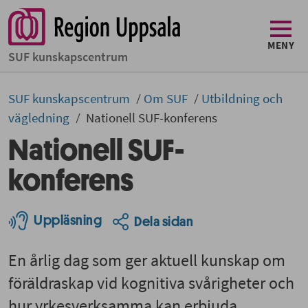
MENY
SUF kunskapscentrum
SUF kunskapscentrum
Om SUF
Utbildning och
vägledning
Nationell SUF-konferens
Nationell SUF-
konferens
Uppläsning
Dela sidan
En årlig dag som ger aktuell kunskap om
föräldraskap vid kognitiva svårigheter och
hur yrkesverksamma kan erbjuda