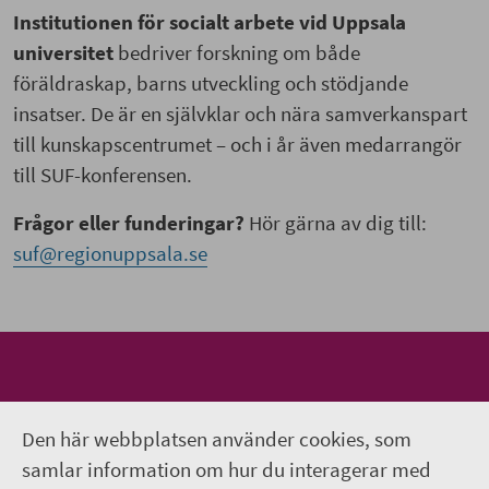
Institutionen för socialt arbete vid Uppsala
universitet
bedriver forskning om både
föräldraskap, barns utveckling och stödjande
insatser. De är en självklar och nära samverkanspart
till kunskapscentrumet – och i år även medarrangör
till SUF-konferensen.
Frågor eller funderingar?
Hör gärna av dig till:
suf@regionuppsala.se
Genvägar
Den här webbplatsen använder cookies, som
Kontakta oss
samlar information om hur du interagerar med