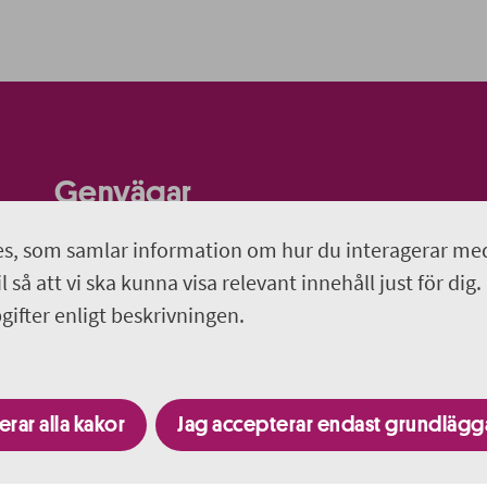
Genvägar
Kontakta oss
s, som samlar information om hur du interagerar me
 så att vi ska kunna visa relevant innehåll just för dig.
Om webbplatsen
ifter enligt beskrivningen.
suf@regionuppsala.se
rar alla kakor
Jag accepterar endast grundläg
Besök fler webbplatser i