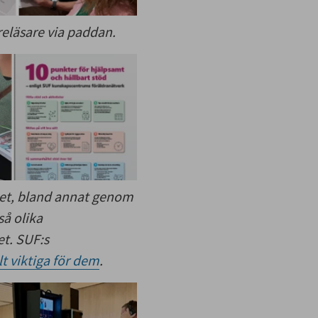
eläsare via paddan.
met, bland annat genom
så olika
et. SUF:s
t viktiga för dem
.