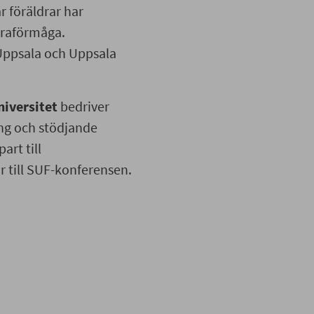
r föräldrar har
draförmåga.
Uppsala och Uppsala
niversitet
bedriver
ing och stödjande
art till
 till SUF-konferensen.