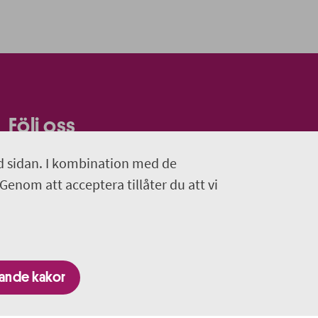
Följ oss
Nyhetsbrev
d sidan. I kombination med de
 Genom att acceptera tillåter du att vi
Facebook
gande kakor
nom Region Uppsala