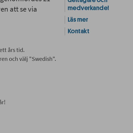
deltagare och
en att se via
medverkande!
Läs mer
Kontakt
tt års tid.
ren och välj "Swedish".
år!