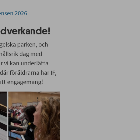
ensen 2026
medverkande!
ngelska parken, och
ehållsrik dag med
 vi kan underlätta
 där föräldrarna har IF,
 ditt engagemang!