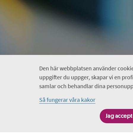
Den här webbplatsen använder cookie
uppgifter du uppger, skapar vi en profil
samlar och behandlar dina personuppg
Så fungerar våra kakor
Jag accepte