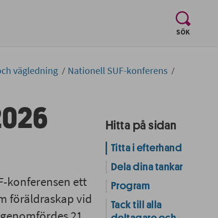
, visa sö
SÖK
och vägledning
Nationell SUF-konferens
2026
Hitta på sidan
Titta i efterhand
Dela dina tankar
F-konferensen ett
Program
om föräldraskap vid
Tack till alla
s genomfördes 21