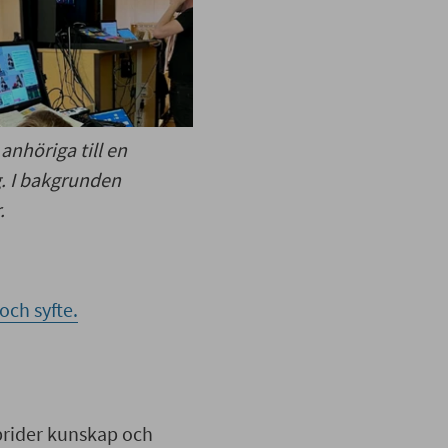
anhöriga till en
g.
I bakgrunden
.
ch syfte.
prider kunskap och