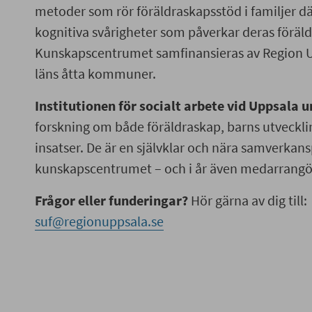
metoder som rör föräldraskapsstöd i familjer dä
kognitiva svårigheter som påverkar deras föräl
Kunskapscentrumet samfinansieras av Region 
läns åtta kommuner.
Institutionen för socialt arbete vid Uppsala u
forskning om både föräldraskap, barns utveckl
insatser. De är en självklar och nära samverkansp
kunskapscentrumet – och i år även medarrangör
Frågor eller funderingar?
Hör gärna av dig till:
suf@regionuppsala.se