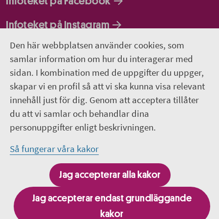
Infoteket på Facebook
Infoteket på Instagram
Den här webbplatsen använder cookies, som
Infoteket Play - vår egen filmkanal
samlar information om hur du interagerar med
sidan. I kombination med de uppgifter du uppger,
018-611 66 77
skapar vi en profil så att vi ska kunna visa relevant
infoteket@regionuppsala.se
innehåll just för dig. Genom att acceptera tillåter
du att vi samlar och behandlar dina
Genvägar
personuppgifter enligt beskrivningen.
Till dig som har självmordstankar - 1177.se
Så fungerar våra kakor
Om webbplatsen
Jag accepterar alla kakor
Jag accepterar endast grundläggande
kakor