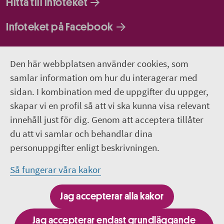
Hitta till infoteket
Infoteket på Facebook
Infoteket på Instagram
Den här webbplatsen använder cookies, som
Infoteket Play - vår egen filmkanal
samlar information om hur du interagerar med
sidan. I kombination med de uppgifter du uppger,
018-611 66 77
skapar vi en profil så att vi ska kunna visa relevant
innehåll just för dig. Genom att acceptera tillåter
infoteket@regionuppsala.se
du att vi samlar och behandlar dina
personuppgifter enligt beskrivningen.
Genvägar
Så fungerar våra kakor
Till dig som har självmordstankar - 1177.se
Jag accepterar alla kakor
Om webbplatsen
Jag accepterar endast grundläggande