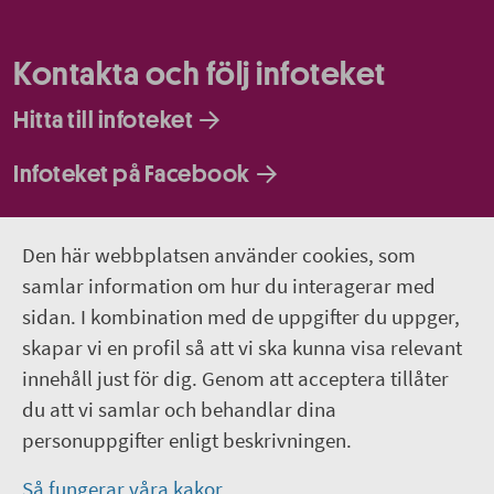
Kontakta och följ infoteket
Hitta till infoteket
Infoteket på Facebook
Infoteket på Instagram
Den här webbplatsen använder cookies, som
Infoteket Play - vår egen filmkanal
samlar information om hur du interagerar med
sidan. I kombination med de uppgifter du uppger,
018-611 66 77
skapar vi en profil så att vi ska kunna visa relevant
innehåll just för dig. Genom att acceptera tillåter
infoteket@regionuppsala.se
du att vi samlar och behandlar dina
personuppgifter enligt beskrivningen.
Genvägar
Så fungerar våra kakor