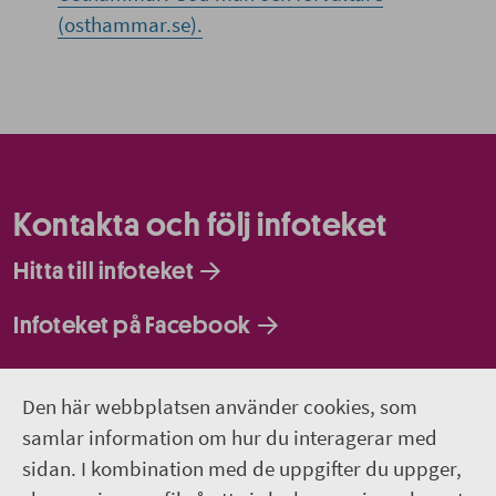
(osthammar.se).
Kontakta och följ infoteket
Hitta till infoteket
Infoteket på Facebook
Infoteket på Instagram
Den här webbplatsen använder cookies, som
Infoteket Play - vår egen filmkanal
samlar information om hur du interagerar med
sidan. I kombination med de uppgifter du uppger,
018-611 66 77