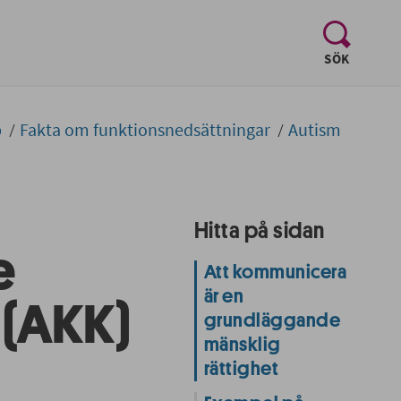
, visa sö
SÖK
p
Fakta om funktionsnedsättningar
Autism
Hitta på sidan
e
Att kommunicera
är en
 (AKK)
grundläggande
mänsklig
rättighet