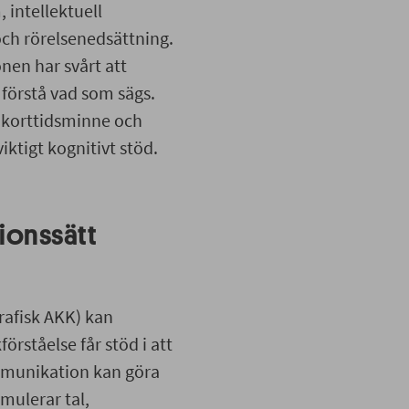
 intellektuell
ch rörelsenedsättning.
onen har svårt att
 förstå vad som sägs.
 korttidsminne och
tigt kognitivt stöd.
onssätt
Grafisk AKK) kan
örståelse får stöd i att
mmunikation kan göra
imulerar tal,