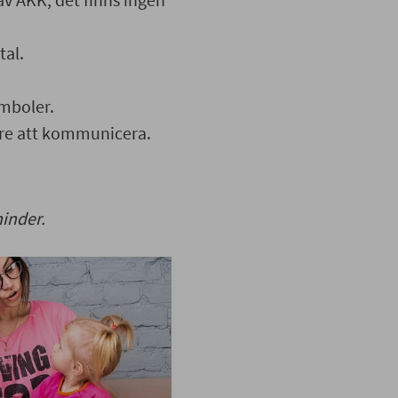
tal.
ymboler.
are att kommunicera.
inder.