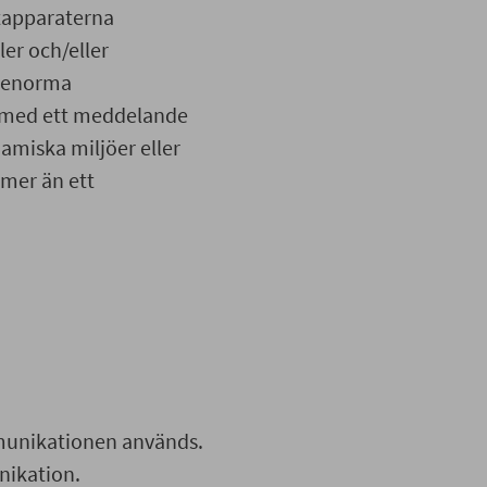
atapparaterna
er och/eller
h enorma
r med ett meddelande
namiska miljöer eller
 mer än ett
mmunikationen används.
nikation.