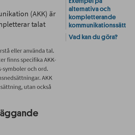
Exempel på
alternativa och
nikation (AKK) är
kompletterande
pletterar talat
kommunikationssätt
Vad kan du göra?
rstå eller använda tal.
r finns specifika AKK-
s-symboler och ord.
onsnedsättningar. AKK
dsättning, utan också
dläggande