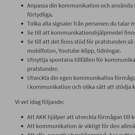
Anpassa din kommunikation och använda fle
förtydliga.
Tolka alla signaler från personen du talar 
Se till att kommunikationshjälpmedel finns 
Se till att det finns stöd för pratstunden s
mobilfoton, Youtube-klipp, tidningar.
Utnyttja spontana tillfällen för kommunika
pratstunder.
Utveckla din egen kommunikativa förmåga 
i kommunikation och olika sätt att stödj
Vi vet idag följande:
Att AKK hjälper att utveckla förmågan til
Att kommunikation är viktigt för den allm
Att alla, oavsett utvecklingsnivå, har nytta