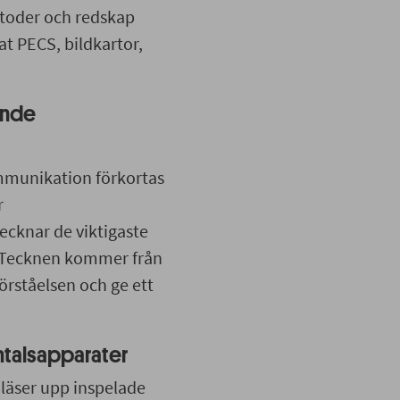
toder och redskap
t PECS, bildkartor,
ande
mmunikation förkortas
r
cknar de viktigaste
. Tecknen kommer från
örståelsen och ge ett
mtalsapparater
läser upp inspelade