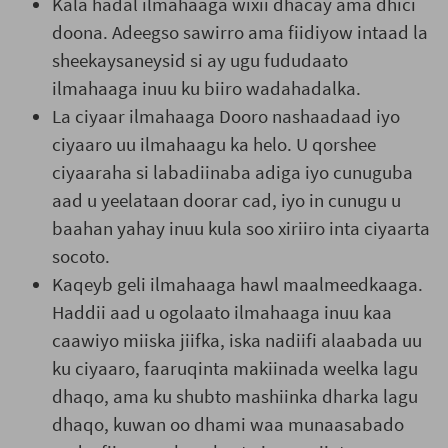
Kala hadal ilmahaaga wixii dhacay ama dhici
doona. Adeegso sawirro ama fiidiyow intaad la
sheekaysaneysid si ay ugu fududaato
ilmahaaga inuu ku biiro wadahadalka.
La ciyaar ilmahaaga Dooro nashaadaad iyo
ciyaaro uu ilmahaagu ka helo. U qorshee
ciyaaraha si labadiinaba adiga iyo cunuguba
aad u yeelataan doorar cad, iyo in cunugu u
baahan yahay inuu kula soo xiriiro inta ciyaarta
socoto.
Kaqeyb geli ilmahaaga hawl maalmeedkaaga.
Haddii aad u ogolaato ilmahaaga inuu kaa
caawiyo miiska jiifka, iska nadiifi alaabada uu
ku ciyaaro, faaruqinta makiinada weelka lagu
dhaqo, ama ku shubto mashiinka dharka lagu
dhaqo, kuwan oo dhami waa munaasabado