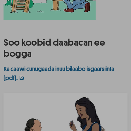
Soo koobid daabacan ee
bogga
Ka caawi cunugaada inuu bilaabo isgaarsiinta
(pdf).