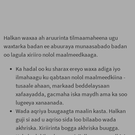
Halkan waxaa ah aruurinta tilmaamaheena ugu
waxtarka badan ee abuuraya munaasabado badan
oo lagula xiriiro nolol maalmeedkaaga.
Ka hadal oo ku sharax ereyo waxa adiga iyo
ilmahaagu ku qabtaan nolol maalmeedkiina -
tusaale ahaan, markaad beddelaysaan
xafaayadda, gacmaha iska maydh ama ka soo
lugeeya xanaanada.
Wada aqriya buugaagta maalin kasta. Halkan
guji si aad u aqriso sida loo bilaabo wada
akhriska. Xiriirinta bogga akhriska buugga.