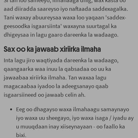
Si tan loo sameeyo, ilmahaaga dhig, wax kasta oo
aad diiradda saareyso iyo naftaada saddexagalka.
Tani waxay abuureysaa waxa loo yaqaan 'saddex-
geesoodka isgaarsiinta' waxayna suurtagal ka
dhigeysaa in lagu gaaro dareenka la wadaago.
Sax oo ka jawaab xiriirka ilmaha
Inta lagu jiro waqtiyada dareenka la wadaago,
qaangaarka waa inuu la qabsadaa oo uu ka
jawaabaa xiriirka ilmaha. Tan waxaa lagu
magacaabaa iyadoo la adeegsanayo qaab
isgaarsiineed oo jawaab celin ah.
Eeg oo dhagayso waxa ilmahaagu samaynayo
iyo waxa uu sheegayo, iyo waxa isaga / iyadu ay
u muuqdaan inay xiiseynayaan - oo faallo ka
bixi.