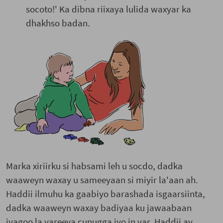
socoto!' Ka dibna riixaya lulida waxyar ka
dhakhso badan.
Marka xiriirku si habsami leh u socdo, dadka
waaweyn waxay u sameeyaan si miyir la'aan ah.
Haddii ilmuhu ka gaabiyo barashada isgaarsiinta,
dadka waaweyn waxay badiyaa ku jawaabaan
iyagoo la yareeya cunugga iyo in yar. Haddii ay