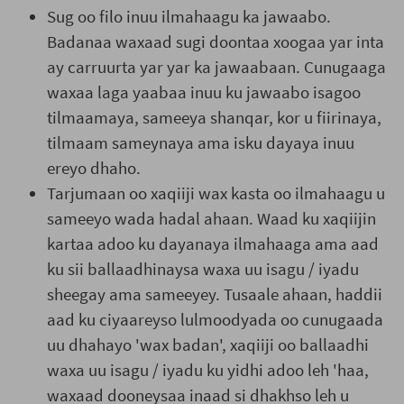
Sug oo filo inuu ilmahaagu ka jawaabo.
Badanaa waxaad sugi doontaa xoogaa yar inta
ay carruurta yar yar ka jawaabaan. Cunugaaga
waxaa laga yaabaa inuu ku jawaabo isagoo
tilmaamaya, sameeya shanqar, kor u fiirinaya,
tilmaam sameynaya ama isku dayaya inuu
ereyo dhaho.
Tarjumaan oo xaqiiji wax kasta oo ilmahaagu u
sameeyo wada hadal ahaan. Waad ku xaqiijin
kartaa adoo ku dayanaya ilmahaaga ama aad
ku sii ballaadhinaysa waxa uu isagu / iyadu
sheegay ama sameeyey. Tusaale ahaan, haddii
aad ku ciyaareyso lulmoodyada oo cunugaada
uu dhahayo 'wax badan', xaqiiji oo ballaadhi
waxa uu isagu / iyadu ku yidhi adoo leh 'haa,
waxaad dooneysaa inaad si dhakhso leh u