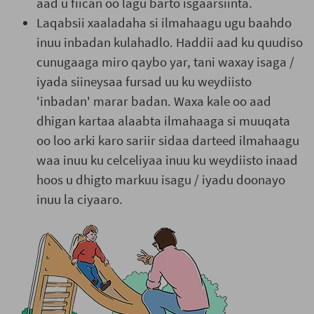
aad u fiican oo lagu barto isgaarsiinta.
Laqabsii xaaladaha si ilmahaagu ugu baahdo
inuu inbadan kulahadlo. Haddii aad ku quudiso
cunugaaga miro qaybo yar, tani waxay isaga /
iyada siineysaa fursad uu ku weydiisto
'inbadan' marar badan. Waxa kale oo aad
dhigan kartaa alaabta ilmahaaga si muuqata
oo loo arki karo sariir sidaa darteed ilmahaagu
waa inuu ku celceliyaa inuu ku weydiisto inaad
hoos u dhigto markuu isagu / iyadu doonayo
inuu la ciyaaro.