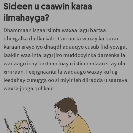
Sideen u caawin karaa
ilmahayga?
Dhammaan isgaarsiinta waxaa lagu bartaa
dhexgalka dadka kale. Carruurta waxay ka baran
karaan ereyo iyo dhaqdhaqaaqyo cusub fiidiyowga,
laakiin waa inta lagu jiro muddooyinka dareenka la
wadaago inay bartaan inay u isticmaalaan si ay ula
xiriiraan. Feejignaanta la wadaago waxay ku lug
leedahay cunugga oo si miyir leh diiradda u saaraya
wax la jooga qof kale.