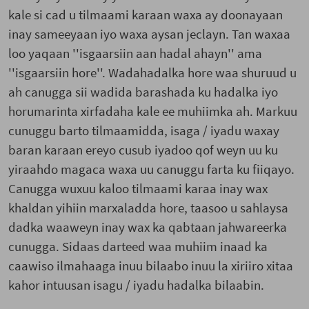
kale si cad u tilmaami karaan waxa ay doonayaan
inay sameeyaan iyo waxa aysan jeclayn. Tan waxaa
loo yaqaan ''isgaarsiin aan hadal ahayn'' ama
''isgaarsiin hore''. Wadahadalka hore waa shuruud u
ah canugga sii wadida barashada ku hadalka iyo
horumarinta xirfadaha kale ee muhiimka ah. Markuu
cunuggu barto tilmaamidda, isaga / iyadu waxay
baran karaan ereyo cusub iyadoo qof weyn uu ku
yiraahdo magaca waxa uu canuggu farta ku fiiqayo.
Canugga wuxuu kaloo tilmaami karaa inay wax
khaldan yihiin marxaladda hore, taasoo u sahlaysa
dadka waaweyn inay wax ka qabtaan jahwareerka
cunugga. Sidaas darteed waa muhiim inaad ka
caawiso ilmahaaga inuu bilaabo inuu la xiriiro xitaa
kahor intuusan isagu / iyadu hadalka bilaabin.