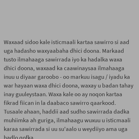
Waxaad sidoo kale isticmaali kartaa sawirro si aad
uga hadasho waxyaabaha dhici doona. Markaad
tusto ilmahaaga sawirrada iyo ka hadalka waxa
dhici doona, waxaad ka caawinaysaa ilmahaaga
inuu u diyaar garoobo - oo markuu isagu / iyadu ka
war hayaan waxa dhici doona, waxay u badan tahay
inay guuleystaan. Waxa kale oo ay noqon kartaa
fikrad fiican in la daabaco sawirro qaarkood.
Tusaale ahaan, haddii aad sudho sawirrada dadka
muhiimka ah guriga, ilmahaagu wuxuu u isticmaali
karaa sawirrada si uu su'aalo u weydiiyo ama uga
hadlo qofka.