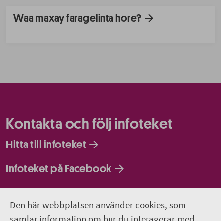
Waa maxay faragelinta hore?
Kontakta och följ infoteket
Hitta till infoteket
Infoteket på Facebook
Infoteket på Instagram
Den här webbplatsen använder cookies, som
Infoteket Play - vår egen filmkanal
samlar information om hur du interagerar med