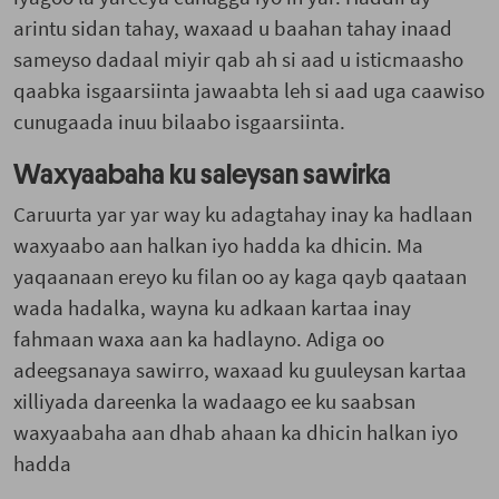
arintu sidan tahay, waxaad u baahan tahay inaad
sameyso dadaal miyir qab ah si aad u isticmaasho
qaabka isgaarsiinta jawaabta leh si aad uga caawiso
cunugaada inuu bilaabo isgaarsiinta.
Waxyaabaha ku saleysan sawirka
Caruurta yar yar way ku adagtahay inay ka hadlaan
waxyaabo aan halkan iyo hadda ka dhicin. Ma
yaqaanaan ereyo ku filan oo ay kaga qayb qaataan
wada hadalka, wayna ku adkaan kartaa inay
fahmaan waxa aan ka hadlayno. Adiga oo
adeegsanaya sawirro, waxaad ku guuleysan kartaa
xilliyada dareenka la wadaago ee ku saabsan
waxyaabaha aan dhab ahaan ka dhicin halkan iyo
hadda