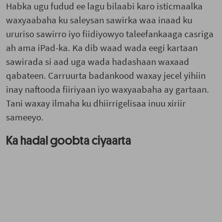
Habka ugu fudud ee lagu bilaabi karo isticmaalka
waxyaabaha ku saleysan sawirka waa inaad ku
ururiso sawirro iyo fiidiyowyo taleefankaaga casriga
ah ama iPad-ka. Ka dib waad wada eegi kartaan
sawirada si aad uga wada hadashaan waxaad
qabateen. Carruurta badankood waxay jecel yihiin
inay naftooda fiiriyaan iyo waxyaabaha ay gartaan.
Tani waxay ilmaha ku dhiirrigelisaa inuu xiriir
sameeyo.
Ka hadal goobta ciyaarta