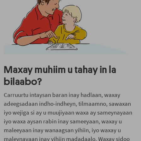
Maxay muhiim u tahay in la
bilaabo?
Carruurtu intaysan baran inay hadlaan, waxay
adeegsadaan indho-indheyn, tilmaamno, sawaxan
iyo wejiga si ay u muujiyaan waxa ay sameynayaan
iyo waxa aysan rabin inay sameeyaan, waxay u
maleeyaan inay wanaagsan yihiin, iyo waxay u
maleynayaan inay yihiin madadaalo. Waxay sidoo