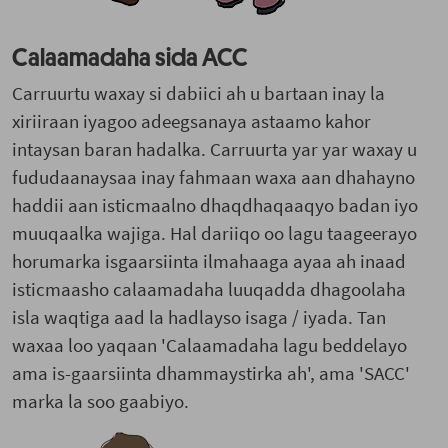
Calaamadaha sida ACC
Carruurtu waxay si dabiici ah u bartaan inay la
xiriiraan iyagoo adeegsanaya astaamo kahor
intaysan baran hadalka. Carruurta yar yar waxay u
fududaanaysaa inay fahmaan waxa aan dhahayno
haddii aan isticmaalno dhaqdhaqaaqyo badan iyo
muuqaalka wajiga. Hal dariiqo oo lagu taageerayo
horumarka isgaarsiinta ilmahaaga ayaa ah inaad
isticmaasho calaamadaha luuqadda dhagoolaha
isla waqtiga aad la hadlayso isaga / iyada. Tan
waxaa loo yaqaan 'Calaamadaha lagu beddelayo
ama is-gaarsiinta dhammaystirka ah', ama 'SACC'
marka la soo gaabiyo.