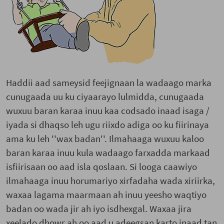
Haddii aad sameysid feejignaan la wadaago marka
cunugaada uu ku ciyaarayo lulmidda, cunugaada
wuxuu baran karaa inuu kaa codsado inaad isaga /
iyada si dhaqso leh ugu riixdo adiga oo ku fiirinaya
ama ku leh ''wax badan''. Ilmahaaga wuxuu kaloo
baran karaa inuu kula wadaago farxadda markaad
isfiirisaan oo aad isla qoslaan. Si looga caawiyo
ilmahaaga inuu horumariyo xirfadaha wada xiriirka,
waxaa lagama maarmaan ah inuu yeesho waqtiyo
badan oo wada jir ah iyo isdhexgal. Waxaa jira
xeelado dhowr ah oo aad u adeegsan karto inaad tan