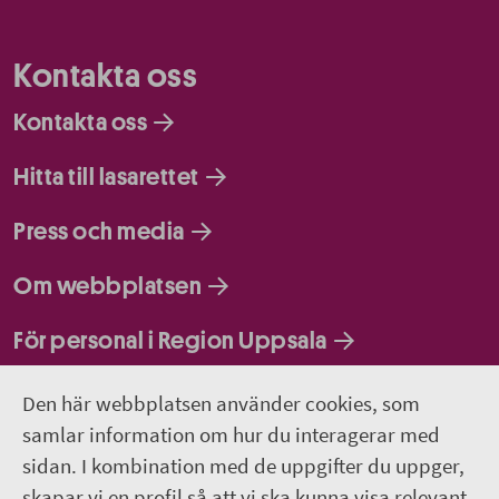
Kontakta oss
Kontakta oss
Hitta till lasarettet
Press och media
Om webbplatsen
För personal i Region Uppsala
Följ oss
Den här webbplatsen använder cookies, som
samlar information om hur du interagerar med
Facebook - Infocenter/bibliotek
sidan. I kombination med de uppgifter du uppger,
skapar vi en profil så att vi ska kunna visa relevant