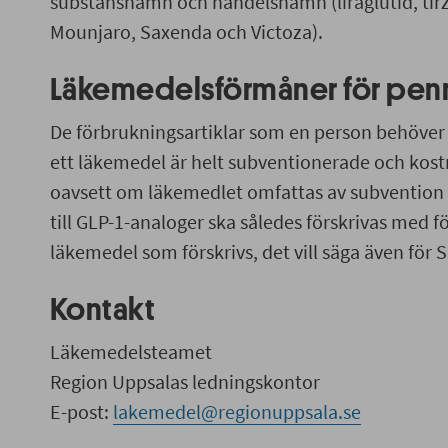
substansnamn och handelsnamn (liraglutid, tirz
Mounjaro, Saxenda och Victoza).
Läkemedelsförmåner för pen
De förbrukningsartiklar som en person behöver f
ett läkemedel är helt subventionerade och kostn
oavsett om läkemedlet omfattas av subvention e
till GLP-1-analoger ska således förskrivas med f
läkemedel som förskrivs, det vill säga även fö
Kontakt
Läkemedelsteamet
Region Uppsalas ledningskontor
E-post:
lakemedel@regionuppsala.se