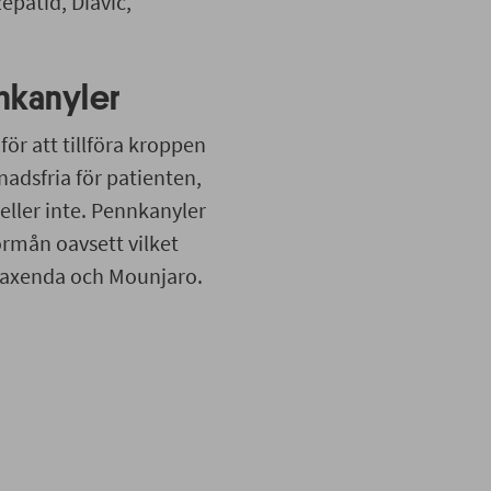
epatid, Diavic,
nkanyler
ör att tillföra kroppen
adsfria för patienten,
ller inte. Pennkanyler
örmån oavsett vilket
r Saxenda och Mounjaro.