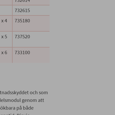
732615
 x 4
735180
 x 5
737520
 x 6
733100
stnadsskyddet och som
edelsmodul genom att
 sökbara på både