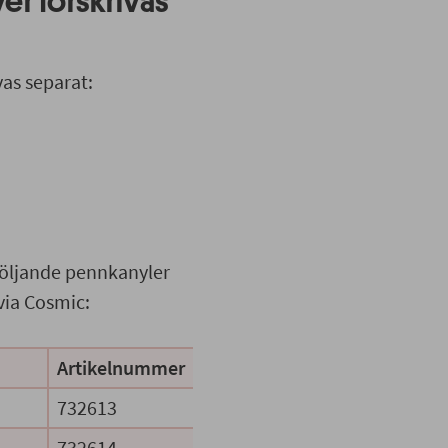
r förskrivas
vas separat:
 följande pennkanyler
via Cosmic:
Artikelnummer
732613
732614