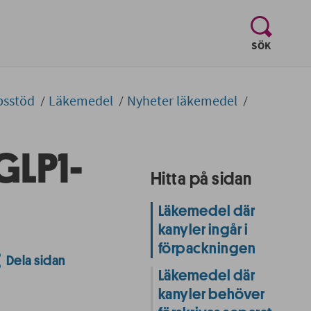
, visa sö
SÖK
psstöd
Läkemedel
Nyheter läkemedel
 GLP1-
Hitta på sidan
Läkemedel där
kanyler ingår i
förpackningen
Dela sidan
Läkemedel där
kanyler behöver