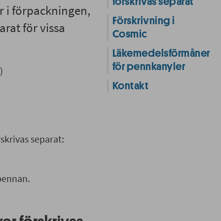
förskrivas separat
r i förpackningen,
Förskrivning i
rat för vissa
Cosmic
Läkemedelsförmåner
för pennkanyler
)
Kontakt
skrivas separat:
 pennan.