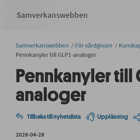
Samverkans­­webben
Samverkans­­­webben
För vårdgivare
Kunska
Pennkanyler till GLP1-analoger
Pennkanyler till
analoger
Tillbaka till nyhetslista
Uppläsning
2026-04-28