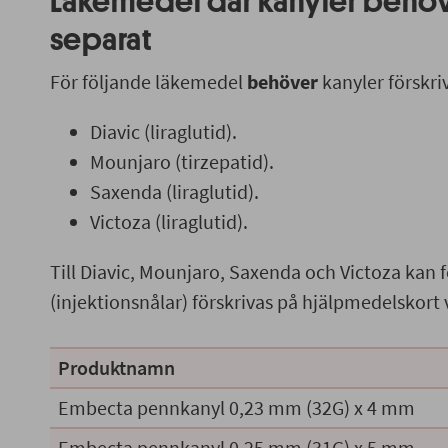
Läkemedel där kanyler behöve
separat
För följande läkemedel
behöver
kanyler förskri
Diavic (liraglutid).
Mounjaro (tirzepatid).
Saxenda (liraglutid).
Victoza (liraglutid).
Till Diavic, Mounjaro, Saxenda och Victoza kan
(injektionsnålar) förskrivas på hjälpmedelskort 
Produktnamn
Embecta pennkanyl 0,23 mm (32G) x 4 mm
Embecta pennkanyl 0,25 mm (31G) x 5 mm