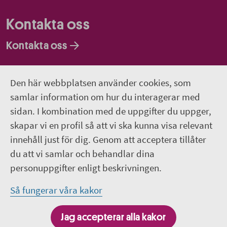
Kontakta oss
Kontakta oss
Faktureringsadresser
Den här webbplatsen använder cookies, som
Om webbplatsen
samlar information om hur du interagerar med
sidan. I kombination med de uppgifter du uppger,
018-611 00 00
skapar vi en profil så att vi ska kunna visa relevant
innehåll just för dig. Genom att acceptera tillåter
region.uppsala@regionuppsala.se
du att vi samlar och behandlar dina
personuppgifter enligt beskrivningen.
Genvägar
Så fungerar våra kakor
För personal i Region Uppsala
Jag accepterar alla kakor
It-system och e-tjänster