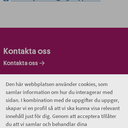
Kontakta oss
Kontakta oss
Faktureringsadresser
Den här webbplatsen använder cookies, som
Om webbplatsen
samlar information om hur du interagerar med
sidan. I kombination med de uppgifter du uppger,
018-611 00 00
skapar vi en profil så att vi ska kunna visa relevant
innehåll just för dig. Genom att acceptera tillåter
region.uppsala@regionuppsala.se
du att vi samlar och behandlar dina