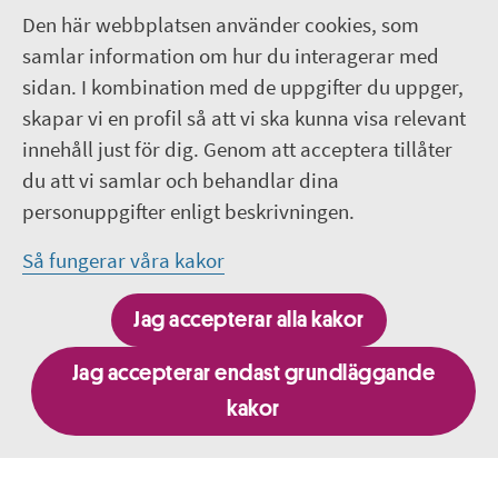
Den här webbplatsen använder cookies, som
Om webbplatsen
samlar information om hur du interagerar med
sidan. I kombination med de uppgifter du uppger,
018-611 00 00
skapar vi en profil så att vi ska kunna visa relevant
innehåll just för dig. Genom att acceptera tillåter
region.uppsala@regionuppsala.se
du att vi samlar och behandlar dina
personuppgifter enligt beskrivningen.
Genvägar
Så fungerar våra kakor
För personal i Region Uppsala
Jag accepterar alla kakor
It-system och e-tjänster
Jag accepterar endast grundläggande
kakor
Besök fler webbplatser inom Region Uppsala