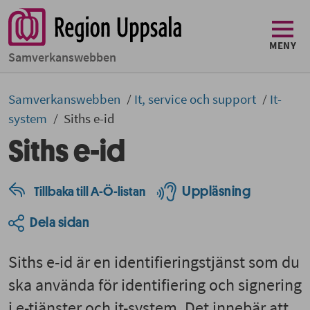
MENY
Samverkans­­webben
Samverkans­­­webben
It, service och support
It-
system
Siths e-id
Siths e-id
Uppläsning
Tillbaka till A-Ö-listan
Dela sidan
Siths e-id är en identifieringstjänst som du
ska använda för identifiering och signering
i e-tjänster och it-system. Det innebär att