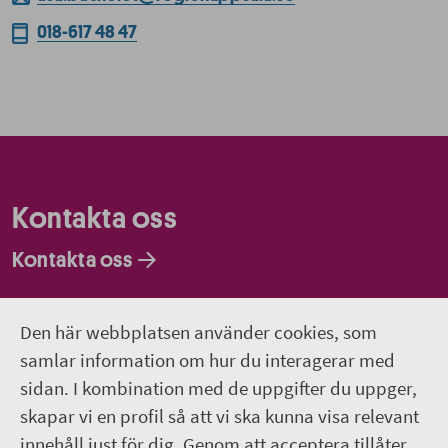
018-617 48 47
Kontakta oss
Kontakta oss
Faktureringsadresser
Den här webbplatsen använder cookies, som
Om webbplatsen
samlar information om hur du interagerar med
sidan. I kombination med de uppgifter du uppger,
018-611 00 00
skapar vi en profil så att vi ska kunna visa relevant
innehåll just för dig. Genom att acceptera tillåter