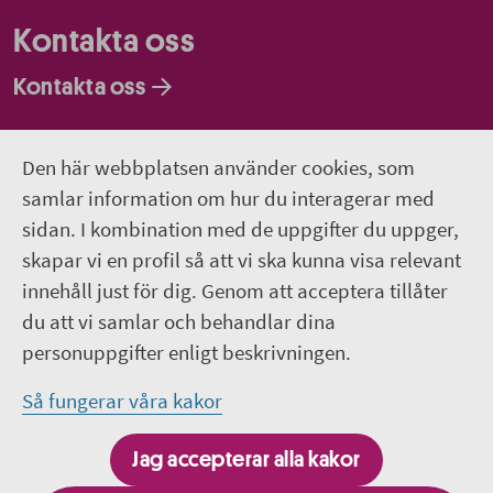
Kontakta oss
Kontakta oss
Faktureringsadresser
Den här webbplatsen använder cookies, som
Om webbplatsen
samlar information om hur du interagerar med
sidan. I kombination med de uppgifter du uppger,
018-611 00 00
skapar vi en profil så att vi ska kunna visa relevant
innehåll just för dig. Genom att acceptera tillåter
region.uppsala@regionuppsala.se
du att vi samlar och behandlar dina
personuppgifter enligt beskrivningen.
Genvägar
Så fungerar våra kakor
För personal i Region Uppsala
Jag accepterar alla kakor
It-system och e-tjänster