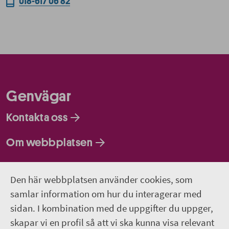
018-617 06 82
Genvägar
Kontakta oss
Om webbplatsen
Så behandlar vi dina personuppgifter
Den här webbplatsen använder cookies, som
samlar information om hur du interagerar med
Följ oss
sidan. I kombination med de uppgifter du uppger,
Lediga jobb
skapar vi en profil så att vi ska kunna visa relevant