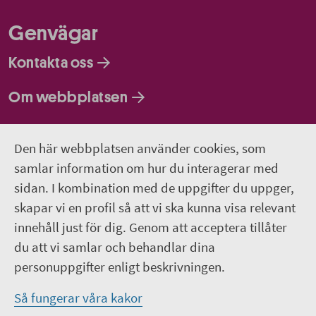
Genvägar
Kontakta oss
Om webbplatsen
Så behandlar vi dina personuppgifter
Den här webbplatsen använder cookies, som
samlar information om hur du interagerar med
Följ oss
sidan. I kombination med de uppgifter du uppger,
Lediga jobb
skapar vi en profil så att vi ska kunna visa relevant
innehåll just för dig. Genom att acceptera tillåter
Pressrum
du att vi samlar och behandlar dina
personuppgifter enligt beskrivningen.
Facebook
Så fungerar våra kakor
Jobba hos oss – Facebook