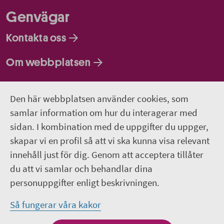
Genvägar
Kontakta oss
Om webbplatsen
Så behandlar vi dina personuppgifter
Den här webbplatsen använder cookies, som
samlar information om hur du interagerar med
Följ oss
sidan. I kombination med de uppgifter du uppger,
Lediga jobb
skapar vi en profil så att vi ska kunna visa relevant
innehåll just för dig. Genom att acceptera tillåter
Pressrum
du att vi samlar och behandlar dina
personuppgifter enligt beskrivningen.
Facebook
Så fungerar våra kakor
Jobba hos oss – Facebook