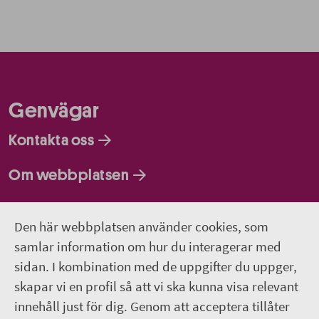
Genvägar
Kontakta oss
Om webbplatsen
Så behandlar vi dina personuppgifter
Den här webbplatsen använder cookies, som
samlar information om hur du interagerar med
Följ oss
sidan. I kombination med de uppgifter du uppger,
Lediga jobb
skapar vi en profil så att vi ska kunna visa relevant
innehåll just för dig. Genom att acceptera tillåter
Pressrum