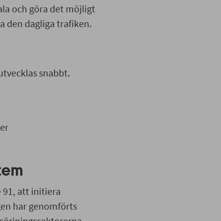
ala och göra det möjligt
a den dagliga trafiken.
utvecklas snabbt.
er
stem
91, att initiera
gen har genomförts
rsörjningssektorerna