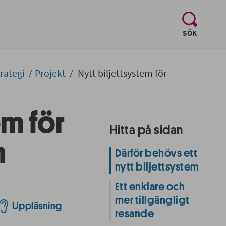
, visa sö
SÖK
trategi
Projekt
Nytt biljettsystem för
em för
Hitta på sidan
n
Därför behövs ett
nytt biljettsystem
Ett enklare och
mer tillgängligt
Uppläsning
resande