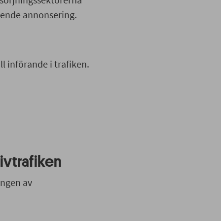
gående annonsering.
ll införande i trafiken.
ivtrafiken
lingen av