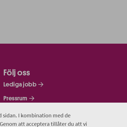
Följ oss
Lediga jobb
Pressrum
Facebook
d sidan. I kombination med de
 Genom att acceptera tillåter du att vi
Jobba hos oss – Facebook