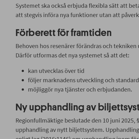
Systemet ska också erbjuda flexibla sätt att bet
att stegvis införa nya funktioner utan att påverk
Förberett för framtiden
Behoven hos resenärer förändras och tekniken 
Därför utformas det nya systemet så att det:
kan utvecklas över tid
följer marknadens utveckling och standard
möjliggör nya tjänster och erbjudanden.
Ny upphandling av biljettsy
Regionfullmäktige beslutade den 10 juni 2025, § 
upphandling av nytt biljettsystem. Upphandlin
enligt lag (2016:1146) om upphandling inom fö