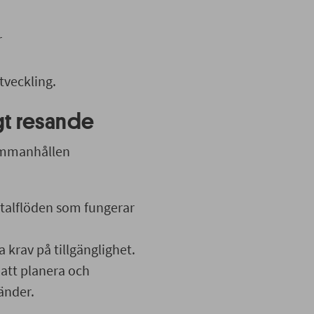
r
tveckling.
igt resande
sammanhållen
etalflöden som fungerar
 krav på tillgänglighet.
 att planera och
änder.