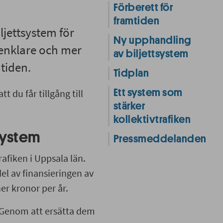
Förberett för
framtiden
ljettsystem för
Ny upphandling
t enklare och mer
av biljettsystem
mtiden.
Tidplan
 du får tillgång till
Ett system som
stärker
kollektivtrafiken
tsystem
Pressmeddelanden
rafiken i Uppsala län.
del av finansieringen av
ner kronor per år.
. Genom att ersätta dem