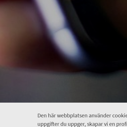
Den här webbplatsen använder cookie
uppgifter du uppger, skapar vi en profil