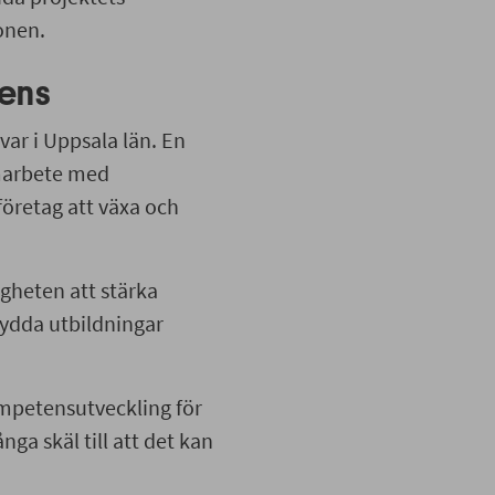
ionen.
tens
var i Uppsala län. En
amarbete med
företag att växa och
igheten att stärka
ydda utbildningar
ompetensutveckling för
a skäl till att det kan