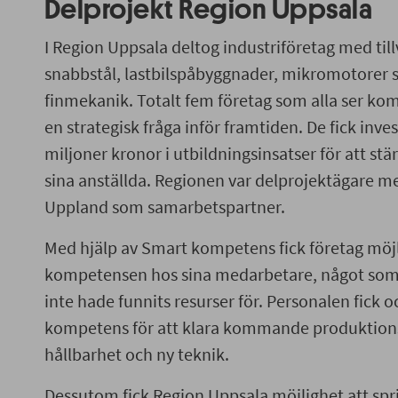
Delprojekt Region Uppsala
I Region Uppsala deltog industriföretag med til
snabbstål, lastbilspåbyggnader, mikromotorer
finmekanik. Totalt fem företag som alla ser k
en strategisk fråga inför framtiden. De fick inv
miljoner kronor i utbildningsinsatser för att s
sina anställda. Regionen var delprojektägare m
Uppland som samarbetspartner.
Med hjälp av Smart kompetens fick företag möjli
kompetensen hos sina medarbetare, något som
inte hade funnits resurser för. Personalen fick 
kompetens för att klara kommande produktionsk
hållbarhet och ny teknik.
Dessutom fick Region Uppsala möjlighet att spr