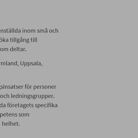
 anställda inom små och
ka tillgång till
som deltar.
örmland, Uppsala,
sinsatser för personer
 och ledningsgrupper.
da företagets specifika
mpetens som
 helhet.