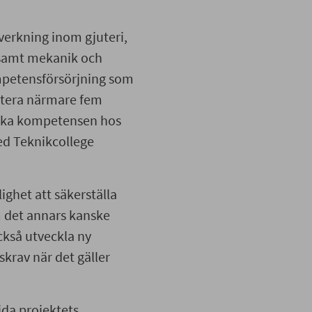
lverkning inom gjuteri,
 samt mekanik och
ompetensförsörjning som
estera närmare fem
tärka kompetensen hos
ed Teknikcollege
ghet att säkerställa
 det annars kanske
också utveckla ny
rav när det gäller
ida projektets