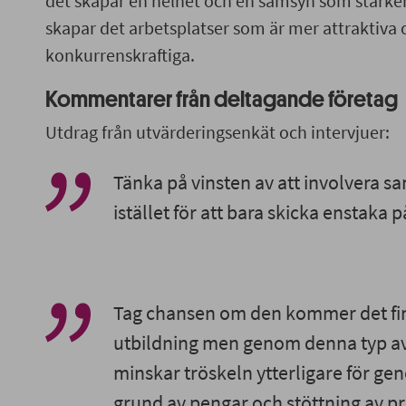
det skapar en helhet och en samsyn som stärker 
skapar det arbetsplatser som är mer attraktiva 
konkurrenskraftiga.
Kommentarer från deltagande företag
Utdrag från utvärderingsenkät och intervjuer:
Tänka på vinsten av att involvera sa
istället för att bara skicka enstaka p
Tag chansen om den kommer det finn
utbildning men genom denna typ av 
minskar tröskeln ytterligare för g
grund av pengar och stöttning av pr