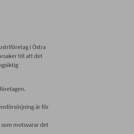
triföretag i Östra
saker till att det
gsiktig
 företagen.
nsförsörjning är för
ar som motsvarar det