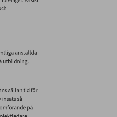
företaget. På sikt
och
mtliga anställda
å utbildning.
s sällan tid för
insats så
enomförande på
ojektledare.