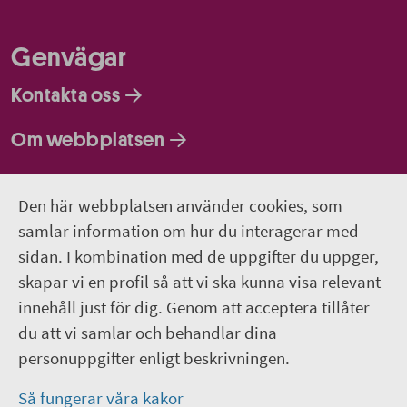
Genvägar
Kontakta oss
Om webbplatsen
Så behandlar vi dina personuppgifter
Den här webbplatsen använder cookies, som
samlar information om hur du interagerar med
Följ oss
sidan. I kombination med de uppgifter du uppger,
Lediga jobb
skapar vi en profil så att vi ska kunna visa relevant
innehåll just för dig. Genom att acceptera tillåter
Pressrum
du att vi samlar och behandlar dina
personuppgifter enligt beskrivningen.
Facebook
Så fungerar våra kakor