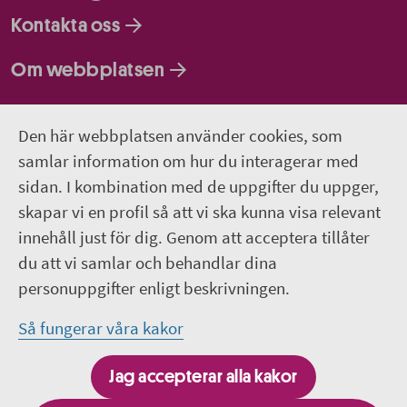
Kontakta oss
Om webbplatsen
Så behandlar vi dina personuppgifter
Den här webbplatsen använder cookies, som
samlar information om hur du interagerar med
Följ oss
sidan. I kombination med de uppgifter du uppger,
Lediga jobb
skapar vi en profil så att vi ska kunna visa relevant
innehåll just för dig. Genom att acceptera tillåter
Pressrum
du att vi samlar och behandlar dina
personuppgifter enligt beskrivningen.
Facebook
Så fungerar våra kakor
Jobba hos oss – Facebook
Jag accepterar alla kakor
Linkedin