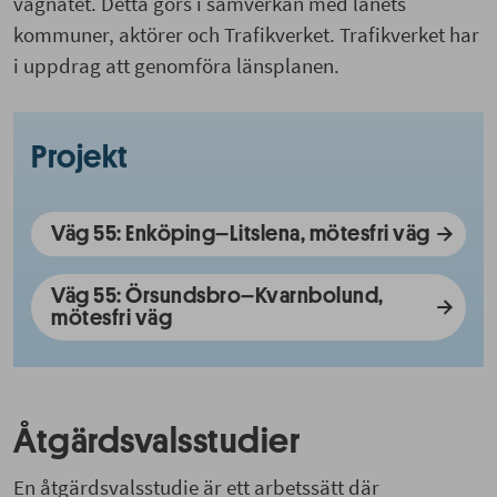
vägnätet. Detta görs i samverkan med länets
kommuner, aktörer och Trafikverket. Trafikverket har
i uppdrag att genomföra länsplanen.
Projekt
Väg 55: Enköping–Litslena, mötesfri väg
Väg 55: Örsundsbro–Kvarnbolund,
mötesfri väg
Åtgärdsvalsstudier
En åtgärdsvalsstudie är ett arbetssätt där