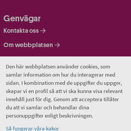
Genvägar
Kontakta oss
Om webbplatsen
Så behandlar vi dina personuppgifter
Den här webbplatsen använder cookies, som
samlar information om hur du interagerar med
Följ oss
sidan. I kombination med de uppgifter du uppger,
Lediga jobb
skapar vi en profil så att vi ska kunna visa relevant
innehåll just för dig. Genom att acceptera tillåter
Pressrum
du att vi samlar och behandlar dina
personuppgifter enligt beskrivningen.
Facebook
Så fungerar våra kakor