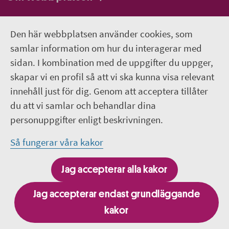
Så behandlar vi dina personuppgifter
Den här webbplatsen använder cookies, som
samlar information om hur du interagerar med
Följ oss
sidan. I kombination med de uppgifter du uppger,
Lediga jobb
skapar vi en profil så att vi ska kunna visa relevant
innehåll just för dig. Genom att acceptera tillåter
Pressrum
du att vi samlar och behandlar dina
personuppgifter enligt beskrivningen.
Facebook
Så fungerar våra kakor
Jobba hos oss – Facebook
Jag accepterar alla kakor
Linkedin
Jag accepterar endast grundläggande
kakor