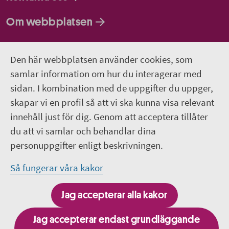
Om webbplatsen
Så behandlar vi dina personuppgifter
Den här webbplatsen använder cookies, som
samlar information om hur du interagerar med
Följ oss
sidan. I kombination med de uppgifter du uppger,
Lediga jobb
skapar vi en profil så att vi ska kunna visa relevant
innehåll just för dig. Genom att acceptera tillåter
Pressrum
du att vi samlar och behandlar dina
personuppgifter enligt beskrivningen.
Facebook
Så fungerar våra kakor
Jobba hos oss – Facebook
Jag accepterar alla kakor
Linkedin
Jag accepterar endast grundläggande