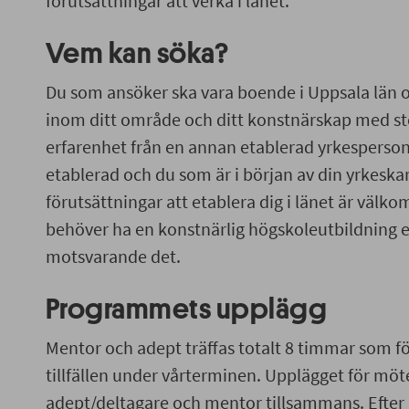
förutsättningar att verka i länet.
Vem kan söka?
Du som ansöker ska vara boende i Uppsala län oc
inom ditt område och ditt konstnärskap med s
erfarenhet från en annan etablerad yrkesperso
etablerad och du som är i början av din yrkeskarr
förutsättningar att etablera dig i länet är välko
behöver ha en konstnärlig högskoleutbildning e
motsvarande det.
Programmets upplägg
Mentor och adept träffas totalt 8 timmar som fö
tillfällen under vårterminen. Upplägget för mö
adept/deltagare och mentor tillsammans. Efter