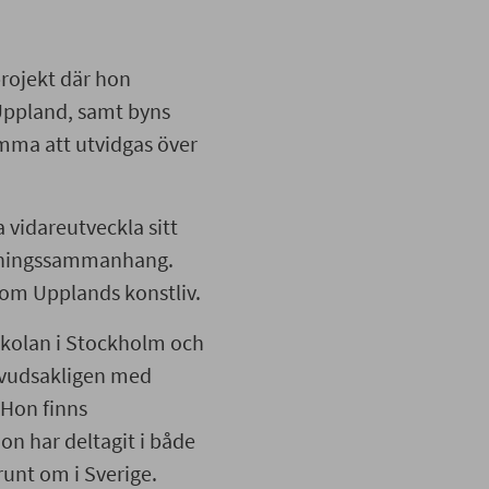
projekt där hon
 Uppland, samt byns
mma att utvidgas över
vidareutveckla sitt
tällningssammanhang.
nom Upplands konstliv.
skolan i Stockholm och
uvudsakligen med
 Hon finns
on har deltagit i både
runt om i Sverige.