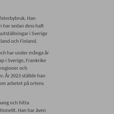
 Österbybruk. Han
h har sedan dess haft
utställningar i Sverige
kland och Finland.
r och har under många år
 i Sverige, Frankrike
 regioner och
r. År 2023 ställde han
 om arbetet på ortens
hang och hitta
tionellt. Han har även