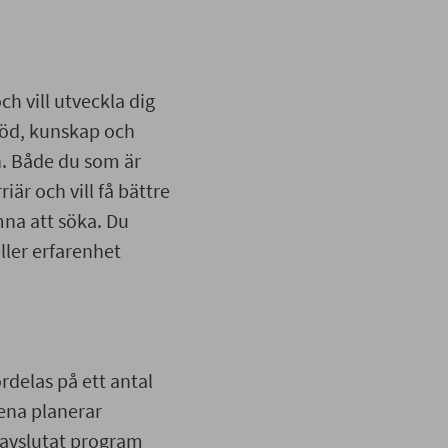
h vill utveckla dig
töd, kunskap och
n. Både du som är
iär och vill få bättre
mna att söka. Du
ller erfarenhet
rdelas på ett antal
tena planerar
 avslutat program