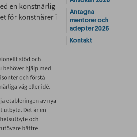
Ansökan 2026
ed en konstnärlig
Antagna
t för konstnärer i
mentorer och
adepter 2026
Kontakt
ionellt stöd och
du behöver hjälp med
risonter och förstå
närliga väg eller idé.
a etableringen av nya
t utbyte. Det är en
nhetsutbyte och
tutövare bättre