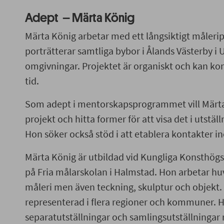
Adept – Märta König
Märta König arbetar med ett långsiktigt måleri
porträtterar samtliga bybor i Ålands Västerby i
omgivningar. Projektet är organiskt och kan ko
tid.
Som adept i mentorskapsprogrammet vill Märta 
projekt och hitta former för att visa det i uts
Hon söker också stöd i att etablera kontakter i
Märta König är utbildad vid Kungliga Konsthög
på Fria målarskolan i Halmstad. Hon arbetar h
måleri men även teckning, skulptur och objekt.
representerad i flera regioner och kommuner. H
separatutställningar och samlingsutställningar 