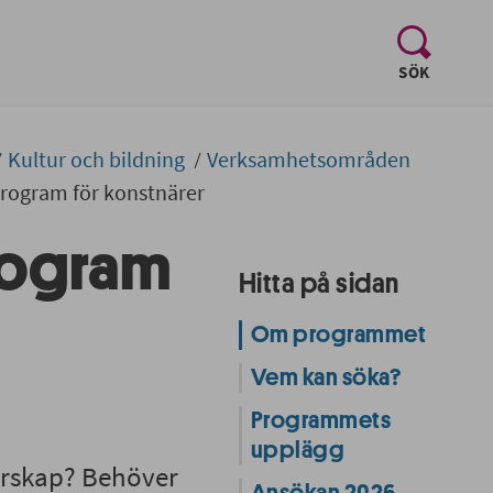
, visa sö
SÖK
Kultur och bildning
Verksamhetsområden
ogram för konstnärer
rogram
Hitta på sidan
Om programmet
Vem kan söka?
Programmets
upplägg
närskap? Behöver