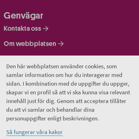
Genvägar
Kontakta oss
Om webbplatsen
Så behandlar vi dina personuppgifter
Den här webbplatsen använder cookies, som
samlar information om hur du interagerar med
Följ oss
sidan. I kombination med de uppgifter du uppger,
Lediga jobb
skapar vi en profil så att vi ska kunna visa relevant
innehåll just för dig. Genom att acceptera tillåter
Pressrum
du att vi samlar och behandlar dina
personuppgifter enligt beskrivningen.
Facebook
Så fungerar våra kakor
Jobba hos oss – Facebook