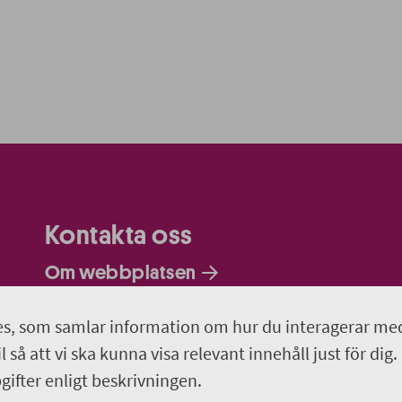
Kontakta oss
Om webbplatsen
Hitta till Wiks slott
s, som samlar information om hur du interagerar me
 så att vi ska kunna visa relevant innehåll just för dig.
018-611 66 60
ifter enligt beskrivningen.