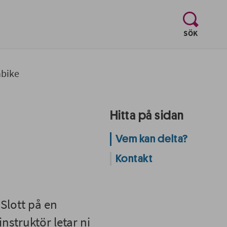
, visa sö
SÖK
bike
Hitta på sidan
Vem kan delta?
Kontakt
Slott på en
struktör letar ni