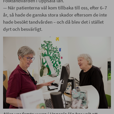
Folktandvården i Uppsala län.
— När patienterna väl kom tillbaka till oss, efter 6–7
år, så hade de ganska stora skador eftersom de inte
hade besökt tandvården – och då blev det i stället
dyrt och besvärligt.
Nära var femte vuxen i Uppsala län har valt att