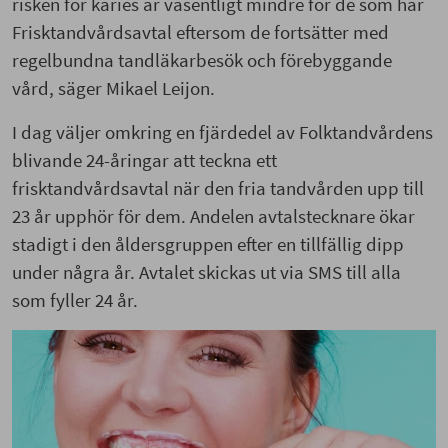
risken för karies är väsentligt mindre för de som har
Frisktandvårdsavtal eftersom de fortsätter med
regelbundna tandläkarbesök och förebyggande
vård, säger Mikael Leijon.
I dag väljer omkring en fjärdedel av Folktandvårdens
blivande 24-åringar att teckna ett
frisktandvårdsavtal när den fria tandvården upp till
23 år upphör för dem. Andelen avtalstecknare ökar
stadigt i den åldersgruppen efter en tillfällig dipp
under några år. Avtalet skickas ut via SMS till alla
som fyller 24 år.