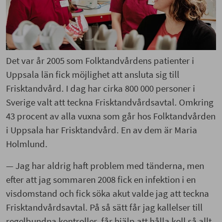
Det var år 2005 som Folktandvårdens patienter i
Uppsala län fick möjlighet att ansluta sig till
Frisktandvård. I dag har cirka 800 000 personer i
Sverige valt att teckna Frisktandvårdsavtal. Omkring
43 procent av alla vuxna som går hos Folktandvården
i Uppsala har Frisktandvård. En av dem är Maria
Holmlund.
— Jag har aldrig haft problem med tänderna, men
efter att jag sommaren 2008 fick en infektion i en
visdomstand och fick söka akut valde jag att teckna
Frisktandvårdsavtal. På så sätt får jag kallelser till
regelbundna kontroller, får hjälp att hålla koll så allt