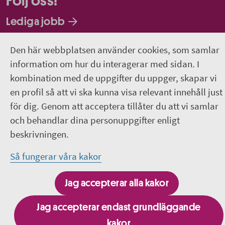
Följ oss!
Lediga jobb
Facebook
Den här webbplatsen använder cookies, som samlar
information om hur du interagerar med sidan. I
LinkedIn
kombination med de uppgifter du uppger, skapar vi
en profil så att vi ska kunna visa relevant innehåll just
Instagram
för dig. Genom att acceptera tillåter du att vi samlar
och behandlar dina personuppgifter enligt
Jobba hos oss - Facebook
beskrivningen.
Så fungerar våra kakor
Besök fler webbplatser inom Region Uppsala
Jag accepterar alla kakor
Jag accepterar endast grundläggande
kakor