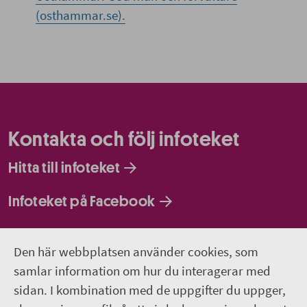
(osthammar.se).
Kontakta och följ infoteket
Hitta till infoteket
Infoteket på Facebook
Infoteket på Instagram
Den här webbplatsen använder cookies, som
Infoteket Play - vår egen filmkanal
samlar information om hur du interagerar med
sidan. I kombination med de uppgifter du uppger,
018-611 66 77