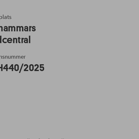
plats
hammars
dcentral
ensnummer
440/2025