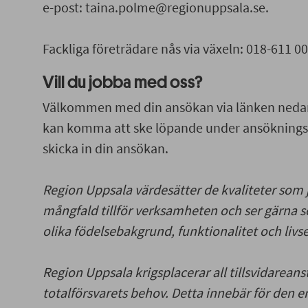
e-post: taina.polme@regionuppsala.se.
Fackliga företrädare nås via växeln: 018-611 00
Vill du jobba med oss?
Välkommen med din ansökan via länken nedan. 
kan komma att ske löpande under ansökningst
skicka in din ansökan.
Region Uppsala värdesätter de kvaliteter som
mångfald tillför verksamheten och ser gärna 
olika födelsebakgrund, funktionalitet och livs
Region Uppsala krigsplacerar all tillsvidareans
totalförsvarets behov. Detta innebär för den 