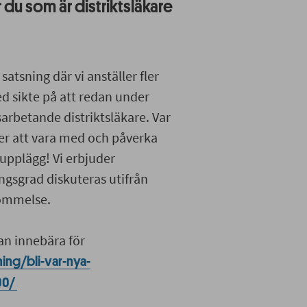
r du som är distriktsläkare
atsning där vi anställer fler
d sikte på att redan under
sarbetande distriktsläkare. Var
er att vara med och påverka
supplägg! Vi erbjuder
ingsgrad diskuteras utifrån
kommelse.
an innebära för
ing/bli-var-nya-
00/