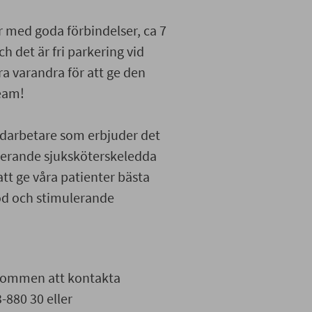
r med goda förbindelser, ca 7
h det är fri parkering vid
ra varandra för att ge den
team!
medarbetare som erbjuder det
gerande sjuksköterskeledda
att ge våra patienter bästa
od och stimulerande
älkommen att kontakta
-880 30 eller