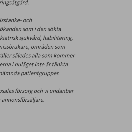
ringsåtgärd.
misstanke- och
sökanden som i den sökta
atrisk sjukvård, habilitering,
 missbrukare, områden som
 gäller således alla som kommer
rna i nuläget inte är tänkta
 nämnda patientgrupper.
salas försorg och vi undanber
 annonsförsäljare.