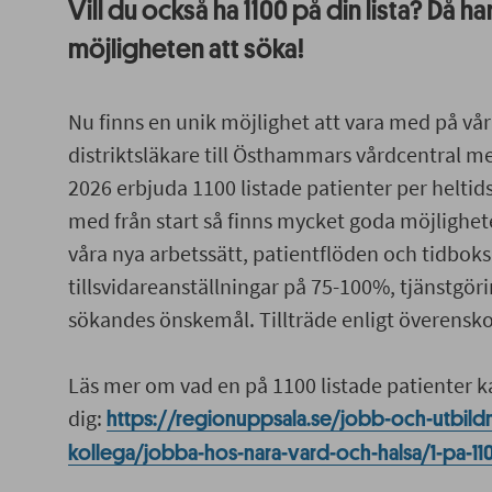
Vill du också ha 1100 på din lista? Då ha
möjligheten att söka!
Nu finns en unik möjlighet att vara med på vår s
distriktsläkare till Östhammars vårdcentral me
2026 erbjuda 1100 listade patienter per heltid
med från start så finns mycket goda möjlighet
våra nya arbetssätt, patientflöden och tidbok
tillsvidareanställningar på 75-100%, tjänstgör
sökandes önskemål. Tillträde enligt överens
Läs mer om vad en på 1100 listade patienter k
dig:
https://regionuppsala.se/jobb-och-utbildn
kollega/jobba-hos-nara-vard-och-halsa/1-pa-11