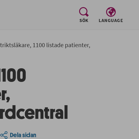
, visa sökfältet
SÖK
LANGUAGE
triktsläkare, 1100 listade patienter,
1100
r,
dcentral
Dela sidan