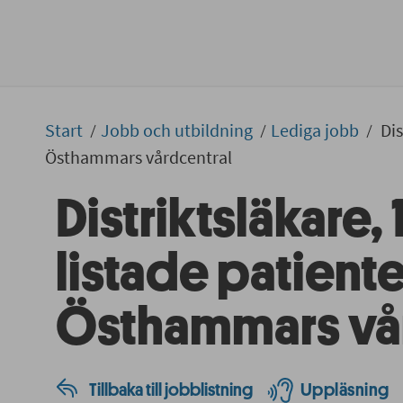
Start
Jobb och utbildning
Lediga jobb
Dis
Östhammars vårdcentral
Distriktsläkare, 
listade patiente
Östhammars vår
Tillbaka till jobblistning
Uppläsning