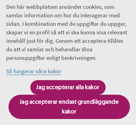
Den här webbplatsen använder cookies, som
Följ oss
samlar information om hur du interagerar med
sidan. I kombination med de uppgifter du uppger,
Lediga jobb
skapar vi en profil så att vi ska kunna visa relevant
innehåll just för dig. Genom att acceptera tillåter
Pressrum
du att vi samlar och behandlar dina
personuppgifter enligt beskrivningen.
Facebook
Så fungerar våra kakor
Jobba hos oss - Facebook
Jag accepterar alla kakor
Linkedin
Jag accepterar endast grundläggande
kakor
Besök fler webbplatser inom Region Uppsala