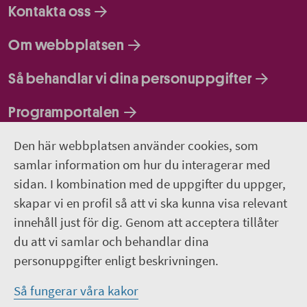
Kontakta oss
Om webbplatsen
Så behandlar vi dina personuppgifter
Programportalen
Den här webbplatsen använder cookies, som
Följ oss
samlar information om hur du interagerar med
sidan. I kombination med de uppgifter du uppger,
Lediga jobb
skapar vi en profil så att vi ska kunna visa relevant
innehåll just för dig. Genom att acceptera tillåter
Pressrum
du att vi samlar och behandlar dina
personuppgifter enligt beskrivningen.
Facebook
Så fungerar våra kakor
Jobba hos oss - Facebook