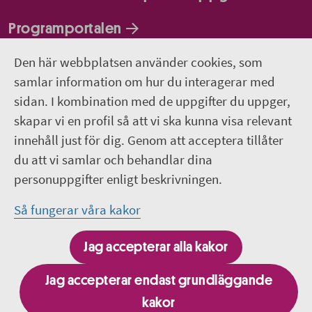
Programportalen
Den här webbplatsen använder cookies, som
Följ oss
samlar information om hur du interagerar med
sidan. I kombination med de uppgifter du uppger,
Lediga jobb
skapar vi en profil så att vi ska kunna visa relevant
innehåll just för dig. Genom att acceptera tillåter
Pressrum
du att vi samlar och behandlar dina
personuppgifter enligt beskrivningen.
Facebook
Så fungerar våra kakor
Jobba hos oss - Facebook
Jag accepterar alla kakor
Linkedin
Jag accepterar endast grundläggande
kakor